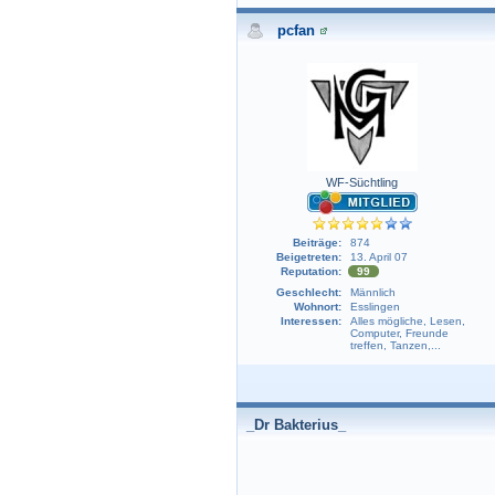
pcfan
WF-Süchtling
Beiträge:
874
Beigetreten:
13. April 07
Reputation:
99
Geschlecht:
Männlich
Wohnort:
Esslingen
Interessen:
Alles mögliche, Lesen,
Computer, Freunde
treffen, Tanzen,...
_Dr Bakterius_