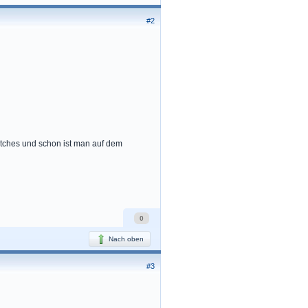
#2
atches und schon ist man auf dem
0
Nach oben
#3