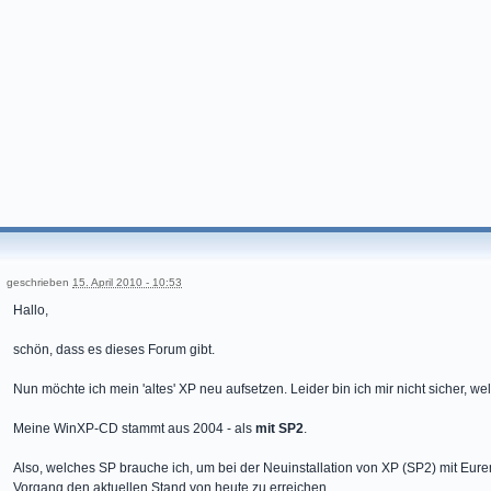
geschrieben
15. April 2010 - 10:53
Hallo,
schön, dass es dieses Forum gibt.
Nun möchte ich mein 'altes' XP neu aufsetzen. Leider bin ich mir nicht sicher, w
Meine WinXP-CD stammt aus 2004 - als
mit SP2
.
Also, welches SP brauche ich, um bei der Neuinstallation von XP (SP2) mit Eur
Vorgang den aktuellen Stand von heute zu erreichen.