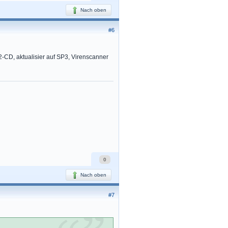
Nach oben
#6
P2-CD, aktualisier auf SP3, Virenscanner
0
Nach oben
#7