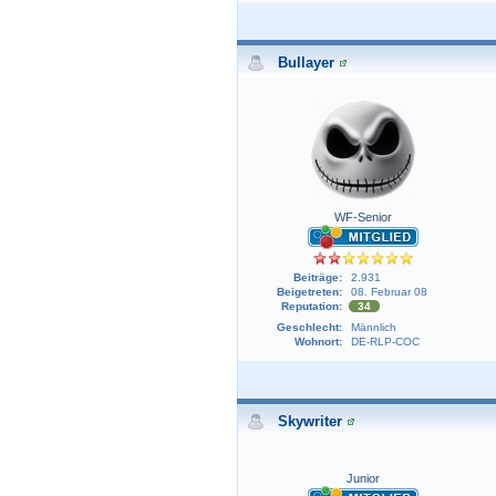
Bullayer
WF-Senior
Beiträge:
2.931
Beigetreten:
08. Februar 08
Reputation:
34
Geschlecht:
Männlich
Wohnort:
DE-RLP-COC
Skywriter
Junior