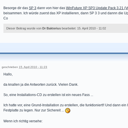
Besorge dir das
SP 3
dann von hier das
WinFuture XP SP3 Update Pack 3.21 (Vo
beisammen. Ich würde zuerst das XP installieren, dann SP 3 3 und dannn die 
Co
Dieser Beitrag wurde von
Dr Bakterius
bearbeitet: 15. April 2010 - 11:02
geschrieben
15. April 2010 - 11:23
Hallo,
da knallen ja die Antworten zurück. Vielen Dank.
So, eine Installations-CD zu erstellen ist ein neues Fass ...
Ich hatte vor, eine Grund-Installation zu erstellen, die funktioniert!! Und dann e
Festplatte zu legen. Nur zur Sichereit ...
Wenn ich richtig versehe: