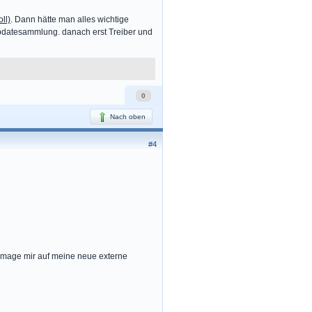
ll)
. Dann hätte man alles wichtige
Updatesammlung. danach erst Treiber und
0
Nach oben
#4
in Image mir auf meine neue externe