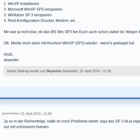
1. WinXP installieren
2. Microsoft WinXP SP3 einspielen
3. Winfuture SP 3 einspielen
4. Rest-Konfiguration Drucker, Modem, etc. ...
Mir war ja nicht klar, ob das MS Win SP3 bei Euch auch schon dabei ist. Wegen E
OK. Melde mich dann mit frischem WinXP (SP3) wieder - wenn's geklappt hat.
Gruß,
skywriter
Dieser Beitrag wurde von
Skywriter
bearbeitet: 15. April 2010 - 11:26
geschrieben
15. April 2010 - 11:49
Ja so in der Reihenfolge, hatte so noch Probleme damit. naja das SP 3 ist ja e
nur mit schönerem Namen.