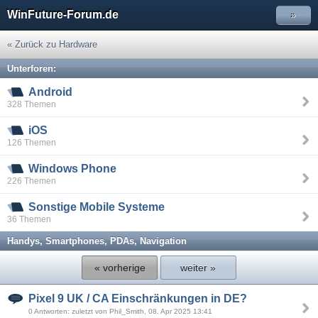
WinFuture-Forum.de
»
« Zurück zu Hardware
Unterforen:
Android
328 Themen
iOS
126 Themen
Windows Phone
226 Themen
Sonstige Mobile Systeme
36 Themen
Handys, Smartphones, PDAs, Navigation
« vorherige
weiter »
Pixel 9 UK / CA Einschränkungen in DE?
0 Antworten: zuletzt von Phil_Smith, 08. Apr 2025 13:41