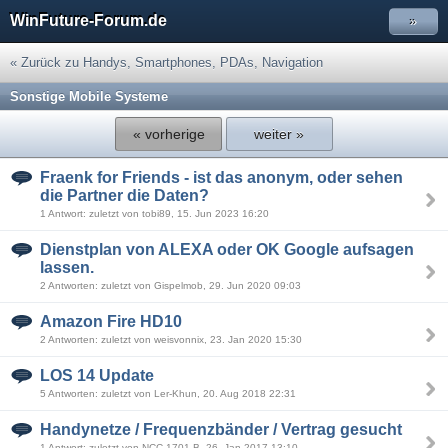
WinFuture-Forum.de
»
« Zurück zu Handys, Smartphones, PDAs, Navigation
Sonstige Mobile Systeme
« vorherige
weiter »
Fraenk for Friends - ist das anonym, oder sehen
die Partner die Daten?
1 Antwort: zuletzt von tobi89, 15. Jun 2023 16:20
Dienstplan von ALEXA oder OK Google aufsagen
lassen.
2 Antworten: zuletzt von Gispelmob, 29. Jun 2020 09:03
Amazon Fire HD10
2 Antworten: zuletzt von weisvonnix, 23. Jan 2020 15:30
LOS 14 Update
5 Antworten: zuletzt von Ler-Khun, 20. Aug 2018 22:31
Handynetze / Frequenzbänder / Vertrag gesucht
1 Antwort: zuletzt von NCC-1701 B, 26. Jan 2017 13:10