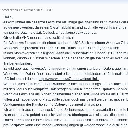
geschrieben
17. Oktober 2016 - 01:00
Hallo,
es wird immer die gesamte Festplatte als Image gesichert und kann meines Wis
aufgespielt werden, da es ein Systemabbild ist sind auch alle Verschlüsselungen
temporäre Daten die z.B. Outlook anlegt komplett wieder da.
Ob sich die VHD mounten lässt weiß ich nicht.
Bei Windows 7 musst du dir einen startbaren USB Stick mit einem Windows 7 I
Windows entsprechen und dann z.B. mit Rufus einen Datenträger erstellen.
in das Stammverzeichnis legst du dann die Treiberdateien für den USB3 Kontrol
können, Windows 7 ist bei mir schon lange her aber ich glaube nach Auswahl 
Treiber einbinden.
Es gibt aber auch diverse Anleitungen wie man einen startbaren Datenträger mit 
Windows den Datenträger auch sofort erkennen und einbinden, einfach mal nac
ISO bekommst du hier
http://www.windows7-...-download-link.
Wenn du dich nicht von deinem Windows 7 nicht trennen magst und es noch ein p
mit den Tools auch komplette Datenträger mit allen integrierten Updates, Servi
Wenn die Festplatte als Sicherungsmedium dienen soll würde ich sie als 1 Laufw
füllen und hat genügend Platz, sollte später doch mal geteilt werden so gibt es T
Verkleinerung der Partition ohne Datenverlust möglich machen.
Ich würde mir auch eine ausgeklügelte Sicherungsstrategie ausarbeiten um die
zu machen dazu gehört auch sich vorher zu überlegen was alles auf die externe Fe
Daten durch eine Ordner Hierarchie zu trennen oder soll es mehrere Partitionen
pro Festplatte kann eine Image Sicherung angelegt werden wobei die erste eine