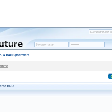
n- & Backupsoftware
ramme
terne HDD