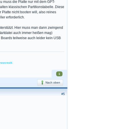
 muss die Platte nur mit dem GPT-
 alten klassischen Partitionstabelle. Diese
Platte nicht booten will, also reines
ler erforderlich.
nterstützt. Hier muss man dann zwingend
tartdatei auch immer heißen mag)
 Boards teilweise auch leider kein USB
chwarzwald.
1
Nach oben
#5