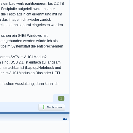
ls ein Laufwerk partitionieren, bis 2,2 TB
Festplatte aufgeteilt werden, aber
ie Festplatte nicht erkennt und mit ihr
a das Image nicht wieder zurück
bei die dann separat eingelesen werden
s schon ein 64Bit Windows mit
rk eingebunden werden würde ich als
t beim Systemstart die entsprechenden
xternes SATA im AHCI Modus?
 sind, USB 2.1 ist einfach zu langsam
ders machbar ist (Laptop/Notebook und
 der im AHCI Modus ab Bios oder UEFI
chnischen Ausstattung, dann kann ich
1
Nach oben
#4