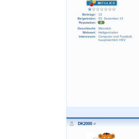
Beiträge:
13
Beigetreten:
05. Dezember 15
Reputation:
2
Geschlecht:
Männlich
Wohnort:
Heiligenhafen
Interessen:
Computer und Fussball,
hauptsächlich HSV
DK2000