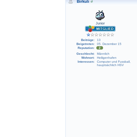
Birkuli
Junior
Beiträge:
13
Beigetreten:
05. Dezember 15
Reputation:
2
Geschlecht:
Männlich
Wohnort:
Heiligenhafen
Interessen:
Computer und Fussball,
hauptsächlich HSV