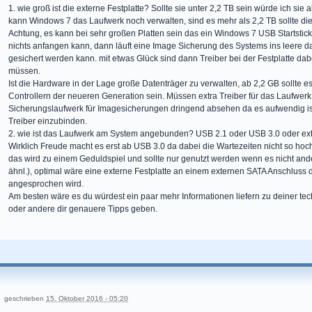
1. wie groß ist die externe Festplatte? Sollte sie unter 2,2 TB sein würde ich sie a
kann Windows 7 das Laufwerk noch verwalten, sind es mehr als 2,2 TB sollte die 
Achtung, es kann bei sehr großen Platten sein das ein Windows 7 USB Startstick d
nichts anfangen kann, dann läuft eine Image Sicherung des Systems ins leere d
gesichert werden kann. mit etwas Glück sind dann Treiber bei der Festplatte da
müssen.
Ist die Hardware in der Lage große Datenträger zu verwalten, ab 2,2 GB sollte e
Controllern der neueren Generation sein. Müssen extra Treiber für das Laufwe
Sicherungslaufwerk für Imagesicherungen dringend absehen da es aufwendig is
Treiber einzubinden.
2. wie ist das Laufwerk am System angebunden? USB 2.1 oder USB 3.0 oder e
Wirklich Freude macht es erst ab USB 3.0 da dabei die Wartezeiten nicht so hoch
das wird zu einem Geduldspiel und sollte nur genutzt werden wenn es nicht an
ähnl.), optimal wäre eine externe Festplatte an einem externen SATA Anschluss
angesprochen wird.
Am besten wäre es du würdest ein paar mehr Informationen liefern zu deiner te
oder andere dir genauere Tipps geben.
geschrieben
15. Oktober 2016 - 05:20