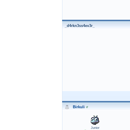
_d4rkn3ss4ev3r_
Birkuli
Junior