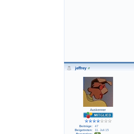
jeffrey
Auskenner
Beiträge:
47
Beigetreten:
11. Juli 15
Reputation:
2