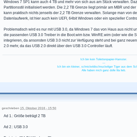
Windows 7 SP1 kann auch 4 TB und mehr von sich aus am Stück verwalten. Dazu
Partitionsstil initialisiert werden. Die 2,2 TB Grenze liegt primär am MBR und der
kann praktisch nichts jenseits der 2,2 TB Grenze verwalten. Solange man von der 
Datenlaufwerk, ist hier auch kein UEFI, 64bit Windows oder ein spezieller Control
Problematisch wird es nur mit USB 3.0, da Windows 7 das von Haus aus nicht u
die passenden USB 3.0 Treiber in die Boot.wim bzw. WinRE.wim (oder wie die S
integrieren, da ansonsten USB 3.0 nicht zur Verfügung steht und bei ganz neuen
2.0 mehr, da das USB 2.0 direkt über den USB 3.0 Controller läuft.
Ich bin kein Toilettenpapier-Hamster.
---
Ich bin ein kleiner, schnickeldischnuckeliger Tiger aus dem S
Alle haben mich ganz dolle lila lieb.
geschrieben
15. Oktober 2016 - 15:50
Ad 1.: Größe beträgt 2 TB
Ad 2.: USB 3.0