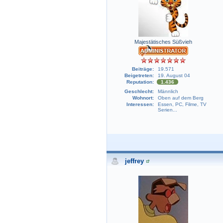
Majestätisches Süßvieh
Beiträge:
19.571
Beigetreten:
19. August 04
Reputation:
1.436
Geschlecht:
Männlich
Wohnort:
Oben auf dem Berg
Interessen:
Essen, PC, Filme, TV
Serien...
jeffrey