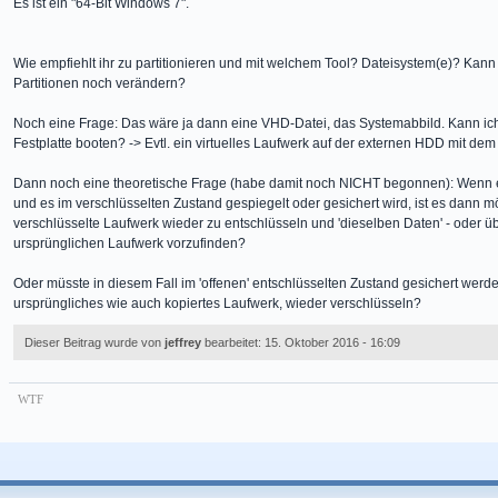
Es ist ein "64-Bit Windows 7".
Wie empfiehlt ihr zu partitionieren und mit welchem Tool? Dateisystem(e)? Kann
Partitionen noch verändern?
Noch eine Frage: Das wäre ja dann eine VHD-Datei, das Systemabbild. Kann ic
Festplatte booten? -> Evtl. ein virtuelles Laufwerk auf der externen HDD mit de
Dann noch eine theoretische Frage (habe damit noch NICHT begonnen): Wenn ein 
und es im verschlüsselten Zustand gespiegelt oder gesichert wird, ist es dann mö
verschlüsselte Laufwerk wieder zu entschlüsseln und 'dieselben Daten' - oder ü
ursprünglichen Laufwerk vorzufinden?
Oder müsste in diesem Fall im 'offenen' entschlüsselten Zustand gesichert wer
ursprüngliches wie auch kopiertes Laufwerk, wieder verschlüsseln?
Dieser Beitrag wurde von
jeffrey
bearbeitet: 15. Oktober 2016 - 16:09
WTF