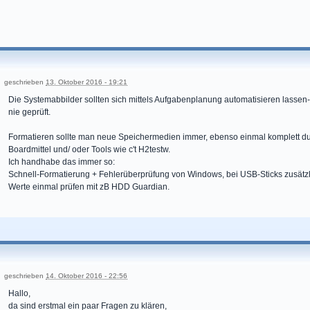
geschrieben
13. Oktober 2016 - 19:21
Die Systemabbilder sollten sich mittels Aufgabenplanung automatisieren lassen-
nie geprüft.
Formatieren sollte man neue Speichermedien immer, ebenso einmal komplett du
Boardmittel und/ oder Tools wie c't H2testw.
Ich handhabe das immer so:
Schnell-Formatierung + Fehlerüberprüfung von Windows, bei USB-Sticks zusätz
Werte einmal prüfen mit zB HDD Guardian.
geschrieben
14. Oktober 2016 - 22:56
Hallo,
da sind erstmal ein paar Fragen zu klären,