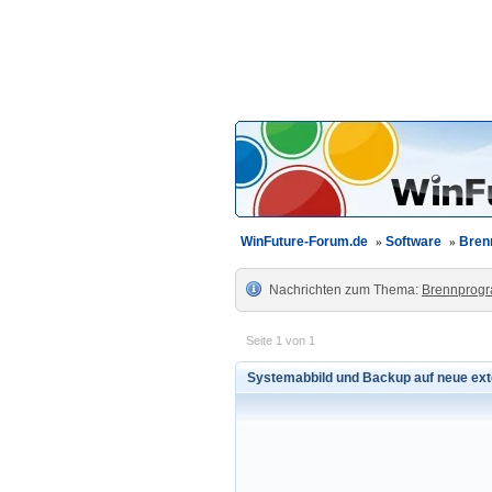
WinFuture-Forum.de
»
Software
»
Bren
Nachrichten zum Thema:
Brennprog
Seite 1 von 1
Systemabbild und Backup auf neue ex