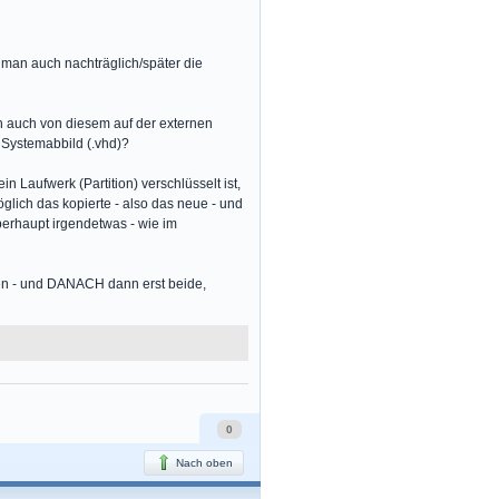
 man auch nachträglich/später die
h auch von diesem auf der externen
m Systemabbild (.vhd)?
Laufwerk (Partition) verschlüsselt ist,
glich das kopierte - also das neue - und
berhaupt irgendetwas - wie im
den - und DANACH dann erst beide,
0
Nach oben