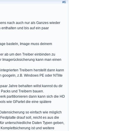
#6
sens nach auch nur als Ganzes wieder
 enthalten und bis auf ein paar
mage basteln, Image muss deinem
ler ab um den Treiber einbinden zu
der Imagerücksicherung kann man einen
integrierten Treibern herstellt dann kann
h googeln, z.B. Windows PE oder NTlite
aar Jahre behalten willst kannst du dir
ce Packs und Treibern bauen.
erk partitionieren dann kann sich die HD
ools wie GPartet die eine spätere
 Datensicherung so einfach wie möglich
stplatte drauf soll, reicht es aus die
 für unterschiedliche Daten Typen geben,
 Komplettsicherung ist und weitere