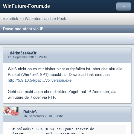
WinFuture-Forum.de
»
« Zurück zu WinFuture Update-Pack
Download nicht via IP
_d4rkn3ss4ev3r_
15. September 2016 - 23:49
Weiß nicht ob es mir bisher nicht aufgefallen ist, aber das aktuelle
Packet (Win7 x64 SP1) spuckt als Download-Link dies aus:
http://5.9.10.54/pac...Vollversion.exe
Geht das nicht auch ohne direkten Zugriff auf IP-Adressen, ala
winfuture.de ? oder via FTP.
RalphS
16. September 2016 - 01:02
# nslookup 5.9.10.54 ns1.your-server.de

Server:         ns1.your-server.de
