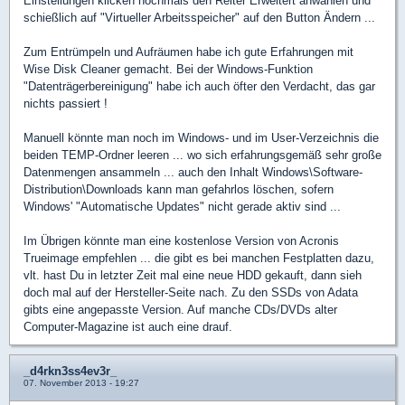
Einstellungen klicken nochmals den Reiter Erweitert anwählen und
schießlich auf "Virtueller Arbeitsspeicher" auf den Button Ändern ...
Zum Entrümpeln und Aufräumen habe ich gute Erfahrungen mit
Wise Disk Cleaner gemacht. Bei der Windows-Funktion
"Datenträgerbereinigung" habe ich auch öfter den Verdacht, das gar
nichts passiert !
Manuell könnte man noch im Windows- und im User-Verzeichnis die
beiden TEMP-Ordner leeren ... wo sich erfahrungsgemäß sehr große
Datenmengen ansammeln ... auch den Inhalt Windows\Software-
Distribution\Downloads kann man gefahrlos löschen, sofern
Windows' "Automatische Updates" nicht gerade aktiv sind ...
Im Übrigen könnte man eine kostenlose Version von Acronis
Trueimage empfehlen ... die gibt es bei manchen Festplatten dazu,
vlt. hast Du in letzter Zeit mal eine neue HDD gekauft, dann sieh
doch mal auf der Hersteller-Seite nach. Zu den SSDs von Adata
gibts eine angepasste Version. Auf manche CDs/DVDs alter
Computer-Magazine ist auch eine drauf.
_d4rkn3ss4ev3r_
07. November 2013 - 19:27