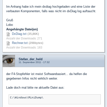
Im Anhang habe ich mein dxdiag hochgeladen und eine Liste der
verbauten Komponenten, falls was nicht im dxDiag log auftaucht.
Gruß
Lobo
Angehängte Datei(en)
DxDiag.txt
(35,86K)
Anzahl der Downloads: 271
Rechner.txt
(298bytes)
Anzahl der Downloads: 183
Stefan_der_held
11. September 2011 - 17:32
der F4-Stopfehler ist meist Softwarebasiert... da helfen die
gegebenen Infos nicht wirklich weiter.
Lade doch mal bitte ne aktuelle Datei aus:
C:\Windows\MiniDump\
