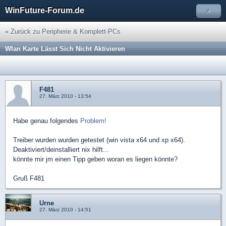
WinFuture-Forum.de
»
« Zurück zu Peripherie & Komplett-PCs
Wlan Karte Lässt Sich Nicht Aktivieren
F481
27. März 2010 - 13:54
Habe genau folgendes
Problem!
Treiber wurden wurden getestet (win vista x64 und xp x64).
Deaktiviert/deinstalliert nix hilft...
könnte mir jm einen Tipp geben woran es liegen könnte?
Gruß F481
Urne
27. März 2010 - 14:51