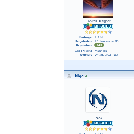
Contrail Designer
Beiträge:
1.474
Beigetreten:
14. November 05
Reputation:
140
Geschlecht:
Männlich
Wohnort:
Whangaroa (NZ)
Nigg
Freak