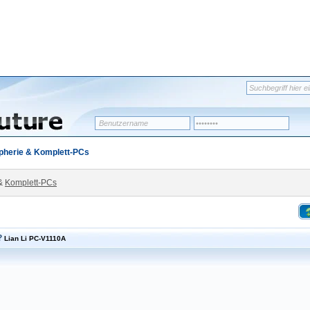
pherie & Komplett-PCs
&
Komplett-PCs
?
Lian Li PC-V1110A