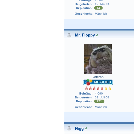
Beiträge:
1.344
Beigetreten:
19. Mai 04
Reputation:
14
Geschlecht:
Männlich
Mr. Floppy
Veteran
Beiträge:
4.090
Beigetreten:
01. Juli 08
Reputation:
271
Geschlecht:
Männlich
Nigg