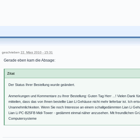
geschrieben
22. März 2010 - 15:31
Gerade eben kam die Absage:
Zitat
Der Status Ihrer Bestellung wurde geändert.
Anmerkungen und Kommentare zu Ihrer Bestellung: Guten Tag Herr ...! Vielen Dank für 
mitteilen, dass das von Ihnen bestellte Lian Li Gehäuse nicht mehr lieferbar ist. Ich er
Unannehmlichkeiten. Wenn Sie noch Interesse an einem schallgedämmten Lian Li Gehä
Lian Li PC-B25FB Midi-Tower - gedämmt einmal näher anzusehen. Mit freundlichen G
Computersysteme