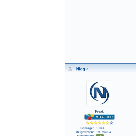
Nigg
Freak
Beiträge:
1.344
Beigetreten:
19. Mai 04
Reputation:
14