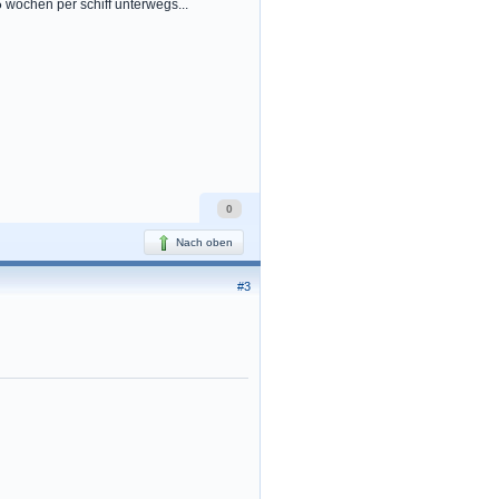
wochen per schiff unterwegs...
0
Nach oben
#3