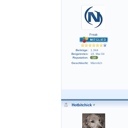
Freak
Beiträge:
1.344
Beigetreten:
19. Mai 04
Reputation:
14
Geschlecht:
Männlich
Hotbitchick