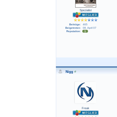
Spezialist
Beiträge:
465
Beigetreten:
08. April 07
Reputation:
1
Nigg
Freak