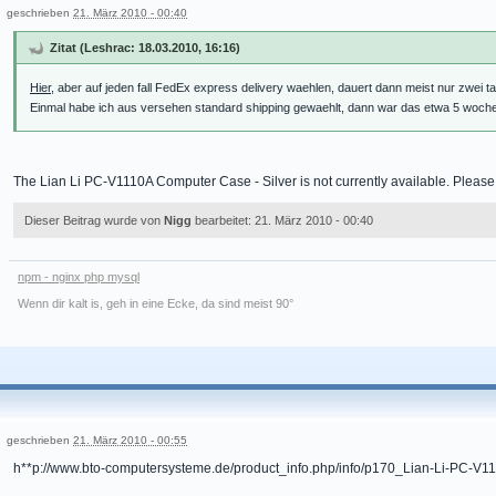
geschrieben
21. März 2010 - 00:40
Zitat (Leshrac: 18.03.2010, 16:16)
Hier
, aber auf jeden fall FedEx express delivery waehlen, dauert dann meist nur zwei t
Einmal habe ich aus versehen standard shipping gewaehlt, dann war das etwa 5 wochen
The Lian Li PC-V1110A Computer Case - Silver is not currently available. Please con
Dieser Beitrag wurde von
Nigg
bearbeitet: 21. März 2010 - 00:40
npm - nginx php mysql
Wenn dir kalt is, geh in eine Ecke, da sind meist 90°
geschrieben
21. März 2010 - 00:55
h**p://www.bto-computersysteme.de/product_info.php/info/p170_Lian-Li-PC-V11