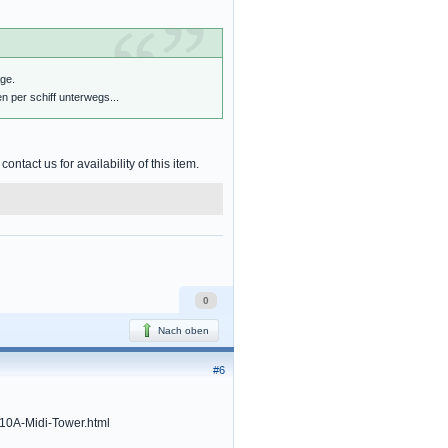
age.
 per schiff unterwegs...
tact us for availability of this item.
0
Nach oben
#6
10A-Midi-Tower.html