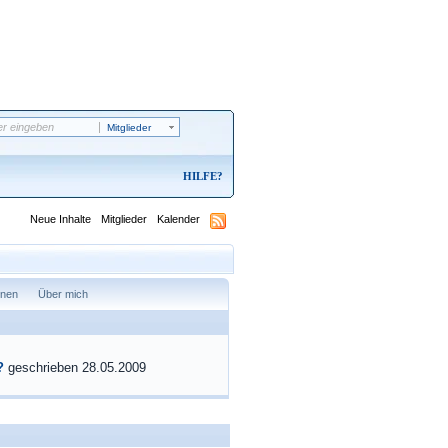
Mitglieder
HILFE
Neue Inhalte
Mitglieder
Kalender
onen
Über mich
?
geschrieben 28.05.2009