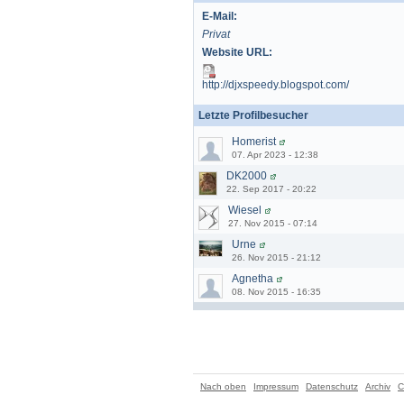
E-Mail:
Privat
Website URL:
http://djxspeedy.blogspot.com/
Letzte Profilbesucher
Homerist
07. Apr 2023 - 12:38
DK2000
22. Sep 2017 - 20:22
Wiesel
27. Nov 2015 - 07:14
Urne
26. Nov 2015 - 21:12
Agnetha
08. Nov 2015 - 16:35
Nach oben
Impressum
Datenschutz
Archiv
C