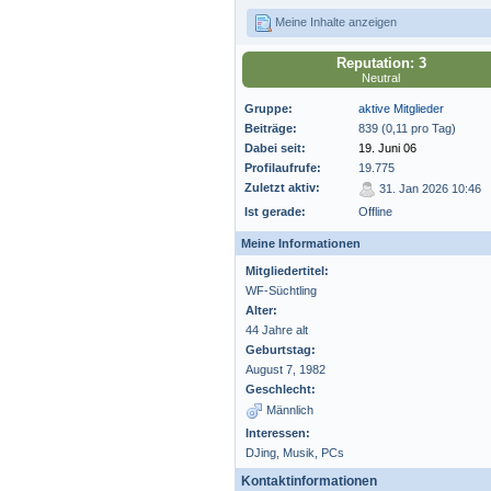
Meine Inhalte anzeigen
Reputation: 3
Neutral
Gruppe:
aktive Mitglieder
Beiträge:
839 (0,11 pro Tag)
Dabei seit:
19. Juni 06
Profilaufrufe:
19.775
Zuletzt aktiv:
31. Jan 2026 10:46
Ist gerade:
Offline
Meine Informationen
Mitgliedertitel:
WF-Süchtling
Alter:
44 Jahre alt
Geburtstag:
August 7, 1982
Geschlecht:
Männlich
Interessen:
DJing, Musik, PCs
Kontaktinformationen