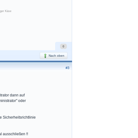
iger Käse
0
Nach oben
#3
rator dann auf
nistrator" oder
Sicherheitsrichtlinie
l ausschließen !!