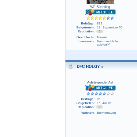
WF-Süchtling
Beiträge:
872
Beigetreten:
12. September 05
Reputation:
0
Geschlecht:
Männlich
Interessen:
Hauptsächlichen
spielen^^
DFC HOLGY
Aufsteigender Ast
Beiträge:
95
Beigetreten:
15. Juli 06
Reputation:
0
Wohnort:
Bremerhaven