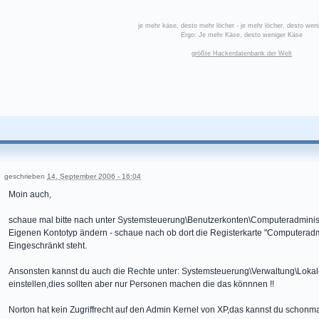
je mehr käse, desto mehr löcher - je mehr löcher, desto wen
Ergo: Je mehr Käse, desto weniger Käse
größte Hackerdatenbank der Welt
geschrieben
14. September 2006 - 16:04
Moin auch,
schaue mal bitte nach unter Systemsteuerung\Benutzerkonten\Computeradminist
Eigenen Kontotyp ändern - schaue nach ob dort die Registerkarte "Computeradmi
Eingeschränkt steht.
Ansonsten kannst du auch die Rechte unter: Systemsteuerung\Verwaltung\Lokale 
einstellen,dies sollten aber nur Personen machen die das könnnen !!
Norton hat kein Zugriffrecht auf den Admin Kernel von XP,das kannst du schonma