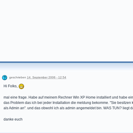
geschrieben
14. September 2006 - 12:54
Hi Folks,
mal eine frage. Habe auf meinem Rechner Win XP Home installiert und habe ein
das Problem das ich bei jeder Installation die meldung bekomme. "Sie besitzen 
als Admin an". und das obwohl ich als admin angemeldet bin. WAS TUN? liegt da
danke euch