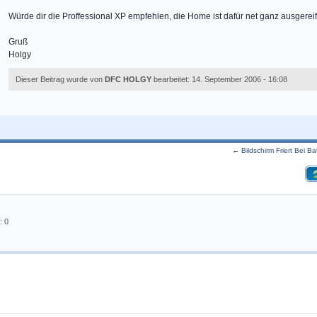
Würde dir die Proffessional XP empfehlen, die Home ist dafür net ganz ausgereift 
Gruß
Holgy
Dieser Beitrag wurde von
DFC HOLGY
bearbeitet: 14. September 2006 - 16:08
←
Bildschirm Friert Bei Ba
: 0