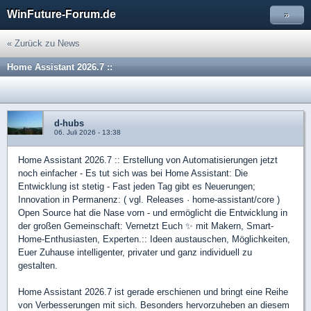
WinFuture-Forum.de
»
« Zurück zu News
Home Assistant 2026.7 ::
d-hubs
06. Juli 2026 - 13:38
Home Assistant 2026.7 :: Erstellung von Automatisierungen jetzt
noch einfacher - Es tut sich was bei Home Assistant: Die
Entwicklung ist stetig - Fast jeden Tag gibt es Neuerungen;
Innovation in Permanenz: ( vgl. Releases · home-assistant/core )
Open Source hat die Nase vorn - und ermöglicht die Entwicklung in
der großen Gemeinschaft: Vernetzt Euch ✨ mit Makern, Smart-
Home-Enthusiasten, Experten.:: Ideen austauschen, Möglichkeiten,
Euer Zuhause intelligenter, privater und ganz individuell zu
gestalten.
Home Assistant 2026.7 ist gerade erschienen und bringt eine Reihe
von Verbesserungen mit sich. Besonders hervorzuheben an diesem