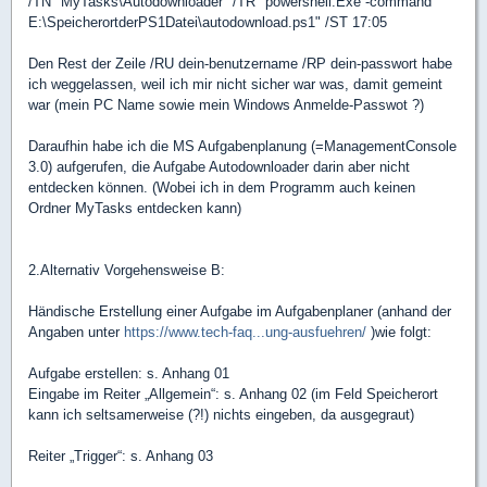
/TN "MyTasks\Autodownloader" /TR "powershell.Exe -command
E:\SpeicherortderPS1Datei\autodownload.ps1" /ST 17:05
Den Rest der Zeile /RU dein-benutzername /RP dein-passwort habe
ich weggelassen, weil ich mir nicht sicher war was, damit gemeint
war (mein PC Name sowie mein Windows Anmelde-Passwot ?)
Daraufhin habe ich die MS Aufgabenplanung (=ManagementConsole
3.0) aufgerufen, die Aufgabe Autodownloader darin aber nicht
entdecken können. (Wobei ich in dem Programm auch keinen
Ordner MyTasks entdecken kann)
2.Alternativ Vorgehensweise B:
Händische Erstellung einer Aufgabe im Aufgabenplaner (anhand der
Angaben unter
https://www.tech-faq...ung-ausfuehren/
)wie folgt:
Aufgabe erstellen: s. Anhang 01
Eingabe im Reiter „Allgemein“: s. Anhang 02 (im Feld Speicherort
kann ich seltsamerweise (?!) nichts eingeben, da ausgegraut)
Reiter „Trigger“: s. Anhang 03