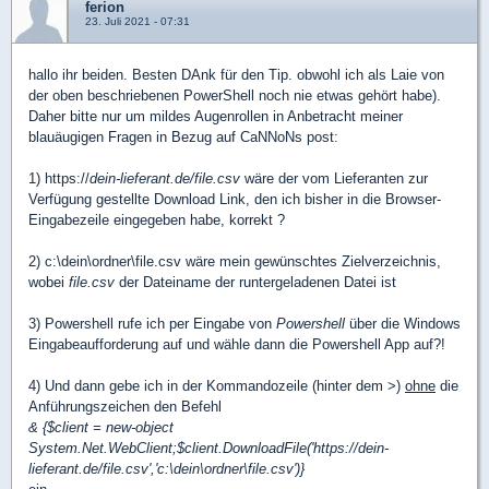
ferion
23. Juli 2021 - 07:31
hallo ihr beiden. Besten DAnk für den Tip. obwohl ich als Laie von
der oben beschriebenen PowerShell noch nie etwas gehört habe).
Daher bitte nur um mildes Augenrollen in Anbetracht meiner
blauäugigen Fragen in Bezug auf CaNNoNs post:
1) https://
dein-lieferant.de/file.csv
wäre der vom Lieferanten zur
Verfügung gestellte Download Link, den ich bisher in die Browser-
Eingabezeile eingegeben habe, korrekt ?
2) c:\dein\ordner\file.csv wäre mein gewünschtes Zielverzeichnis,
wobei
file.csv
der Dateiname der runtergeladenen Datei ist
3) Powershell rufe ich per Eingabe von
Powershell
über die Windows
Eingabeaufforderung auf und wähle dann die Powershell App auf?!
4) Und dann gebe ich in der Kommandozeile (hinter dem >)
ohne
die
Anführungszeichen den Befehl
& {$client = new-object
System.Net.WebClient;$client.DownloadFile('https://dein-
lieferant.de/file.csv','c:\dein\ordner\file.csv')}