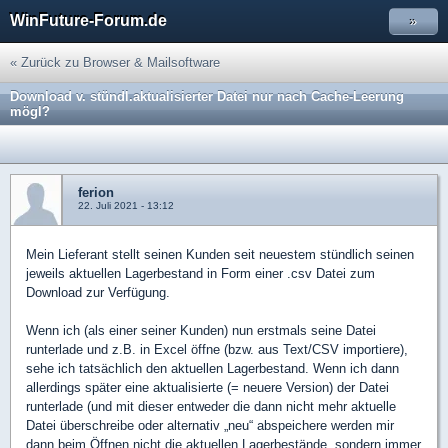
WinFuture-Forum.de
»
« Zurück zu Browser & Mailsoftware
Download v. stündl.aktualisierter Datei nur nach Cache-Leerung
mögl?
ferion
22. Juli 2021 - 13:12
Mein Lieferant stellt seinen Kunden seit neuestem stündlich seinen
jeweils aktuellen Lagerbestand in Form einer .csv Datei zum
Download zur Verfügung.
Wenn ich (als einer seiner Kunden) nun erstmals seine Datei
runterlade und z.B. in Excel öffne (bzw. aus Text/CSV importiere),
sehe ich tatsächlich den aktuellen Lagerbestand. Wenn ich dann
allerdings später eine aktualisierte (= neuere Version) der Datei
runterlade (und mit dieser entweder die dann nicht mehr aktuelle
Datei überschreibe oder alternativ „neu“ abspeichere werden mir
dann beim Öffnen nicht die aktuellen Lagerbestände, sondern immer