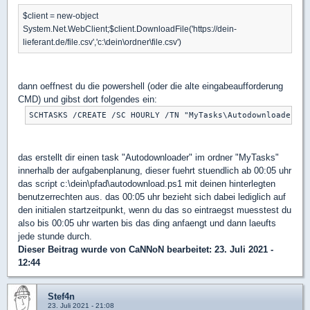
$client = new-object
System.Net.WebClient;$client.DownloadFile('https://dein-
lieferant.de/file.csv','c:\dein\ordner\file.csv')
dann oeffnest du die powershell (oder die alte eingabeaufforderung
CMD) und gibst dort folgendes ein:
das erstellt dir einen task "Autodownloader" im ordner "MyTasks"
innerhalb der aufgabenplanung, dieser fuehrt stuendlich ab 00:05 uhr
das script c:\dein\pfad\autodownload.ps1 mit deinen hinterlegten
benutzerrechten aus. das 00:05 uhr bezieht sich dabei lediglich auf
den initialen startzeitpunkt, wenn du das so eintraegst muesstest du
also bis 00:05 uhr warten bis das ding anfaengt und dann laeufts
jede stunde durch.
Dieser Beitrag wurde von
CaNNoN
bearbeitet: 23. Juli 2021 -
12:44
Stef4n
23. Juli 2021 - 21:08