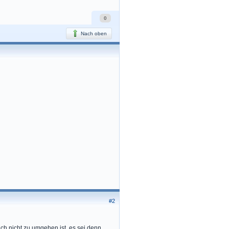
0
Nach oben
#2
uch nicht zu umgehen ist, es sei denn