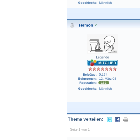
Geschlecht:
Männlich
sermon
Legende
Beiträge:
5.174
Beigetreten:
12. März 08
Reputation:
162
Geschlecht:
Männlich
Thema verteilen:
Seite 1 von 1