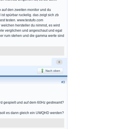
eo auf den zweiten monitor und du
t spürbar ruckelig. das zeigt sich zb
test testen. www.testufo.com
 welchen hersteller du nimmst, es wird
iele verglichen und angeschaut und egal
 hier rum stehen und die gamma werte sind
0
Nach oben
#3
rd gespielt und auf dem 60Hz gestreamt?
r soll es dann gleich ein UWQHD werden?