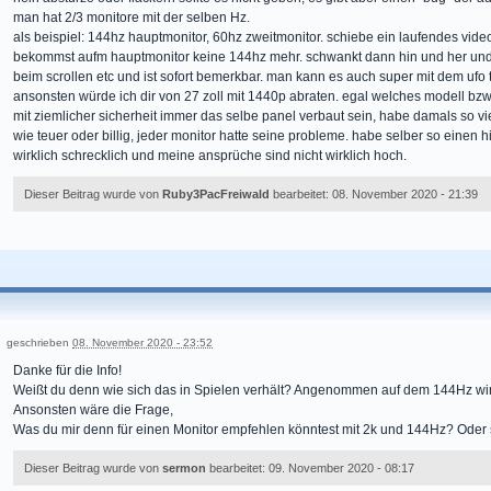
man hat 2/3 monitore mit der selben Hz.
als beispiel: 144hz hauptmonitor, 60hz zweitmonitor. schiebe ein laufendes vid
bekommst aufm hauptmonitor keine 144hz mehr. schwankt dann hin und her und is
beim scrollen etc und ist sofort bemerkbar. man kann es auch super mit dem ufo 
ansonsten würde ich dir von 27 zoll mit 1440p abraten. egal welches modell bzw
mit ziemlicher sicherheit immer das selbe panel verbaut sein, habe damals so v
wie teuer oder billig, jeder monitor hatte seine probleme. habe selber so einen
wirklich schrecklich und meine ansprüche sind nicht wirklich hoch.
Dieser Beitrag wurde von
Ruby3PacFreiwald
bearbeitet: 08. November 2020 - 21:39
geschrieben
08. November 2020 - 23:52
Danke für die Info!
Weißt du denn wie sich das in Spielen verhält? Angenommen auf dem 144Hz wi
Ansonsten wäre die Frage,
Was du mir denn für einen Monitor empfehlen könntest mit 2k und 144Hz? Ode
Dieser Beitrag wurde von
sermon
bearbeitet: 09. November 2020 - 08:17