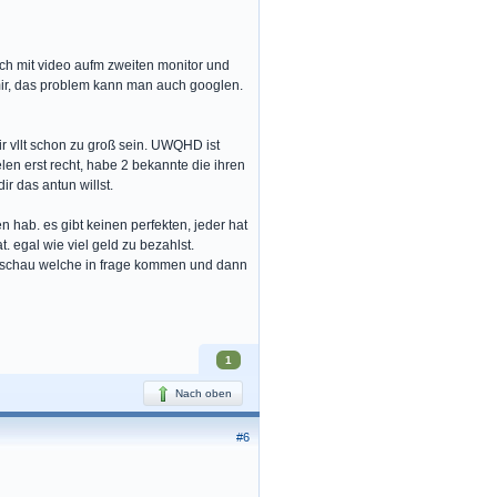
uch mit video aufm zweiten monitor und
 mir, das problem kann man auch googlen.
ir vllt schon zu groß sein. UWQHD ist
elen erst recht, habe 2 bekannte die ihren
r das antun willst.
 hab. es gibt keinen perfekten, jeder hat
. egal wie viel geld zu bezahlst.
h, schau welche in frage kommen und dann
1
Nach oben
#6