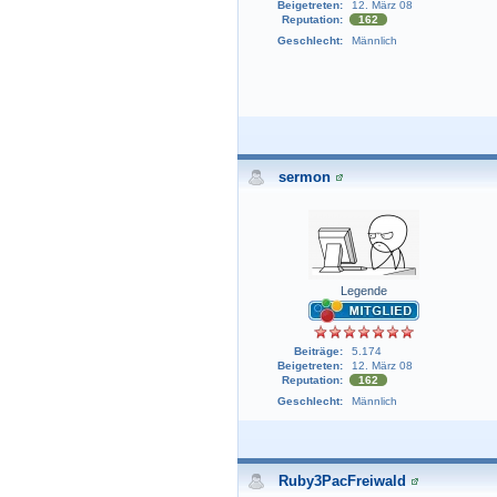
Beigetreten:
12. März 08
Reputation:
162
Geschlecht:
Männlich
sermon
Legende
Beiträge:
5.174
Beigetreten:
12. März 08
Reputation:
162
Geschlecht:
Männlich
Ruby3PacFreiwald