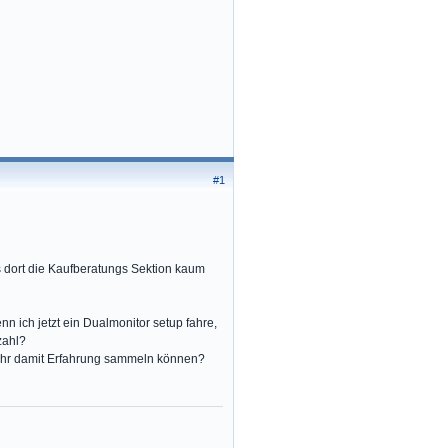
#1
 dort die Kaufberatungs Sektion kaum
n ich jetzt ein Dualmonitor setup fahre,
zahl?
t Ihr damit Erfahrung sammeln können?