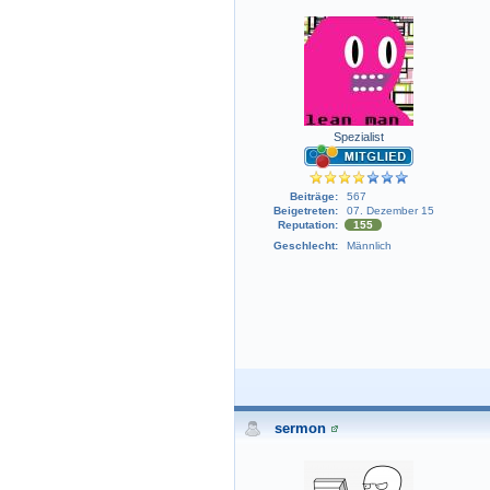
Spezialist
Beiträge:
567
Beigetreten:
07. Dezember 15
Reputation:
155
Geschlecht:
Männlich
sermon