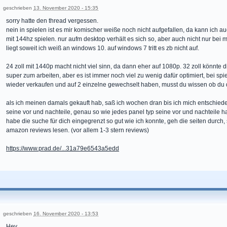
geschrieben
13. November 2020 - 15:35
sorry hatte den thread vergessen.
nein in spielen ist es mir komischer weiße noch nicht aufgefallen, da kann ich a
mit 144hz spielen. nur aufm desktop verhält es sich so, aber auch nicht nur bei
liegt soweit ich weiß an windows 10. auf windows 7 tritt es zb nicht auf.
24 zoll mit 1440p macht nicht viel sinn, da dann eher auf 1080p. 32 zoll könnte d
super zum arbeiten, aber es ist immer noch viel zu wenig dafür optimiert, bei spi
wieder verkaufen und auf 2 einzelne gewechselt haben, musst du wissen ob du di
als ich meinen damals gekauft hab, saß ich wochen dran bis ich mich entschieden
seine vor und nachteile, genau so wie jedes panel typ seine vor und nachteile hat
habe die suche für dich eingegrenzt so gut wie ich konnte, geh die seiten durc
amazon reviews lesen. (vor allem 1-3 stern reviews)
https://www.prad.de/...31a79e6543a5edd
geschrieben
16. November 2020 - 13:53
Hey