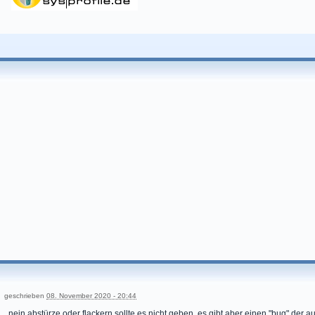
geschrieben
08. November 2020 - 20:44
nein abstürze oder flackern sollte es nicht geben, es gibt aber einen "bug" der a