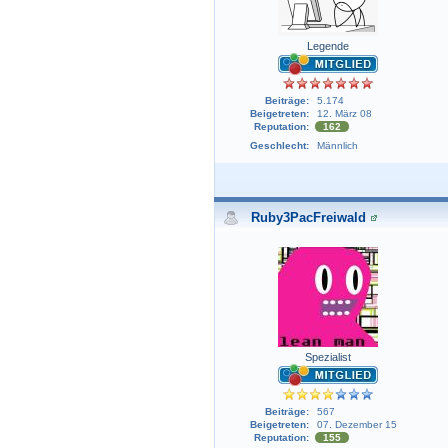
Legende
Beiträge:
5.174
Beigetreten:
12. März 08
Reputation:
162
Geschlecht:
Männlich
Ruby3PacFreiwald
Spezialist
Beiträge:
567
Beigetreten:
07. Dezember 15
Reputation:
155