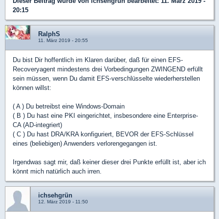
Dieser Beitrag wurde von
ichsehgrün
bearbeitet: 11. März 2019 -
20:15
RalphS
11. März 2019 - 20:55
Du bist Dir hoffentlich im Klaren darüber, daß für einen EFS-
Recoveryagent mindestens drei Vorbedingungen ZWINGEND erfüllt
sein müssen, wenn Du damit EFS-verschlüsselte wiederherstellen
können willst:
( A ) Du betreibst eine Windows-Domain
( B ) Du hast eine PKI eingerichtet, insbesondere eine Enterprise-
CA (AD-integriert)
( C ) Du hast DRA/KRA konfiguriert, BEVOR der EFS-Schlüssel
eines (beliebigen) Anwenders verlorengegangen ist.
Irgendwas sagt mir, daß keiner dieser drei Punkte erfüllt ist, aber ich
könnt mich natürlich auch irren.
ichsehgrün
12. März 2019 - 11:50