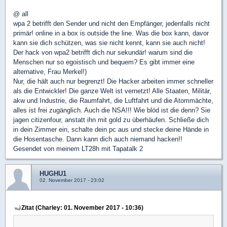
@ all
wpa 2 betrifft den Sender und nicht den Empfänger, jedenfalls nicht
primär! online in a box is outside the line. Was die box kann, davor
kann sie dich schützen, was sie nicht kennt, kann sie auch nicht!
Der hack von wpa2 betrifft dich nur sekundär! warum sind die
Menschen nur so egoistisch und bequem? Es gibt immer eine
alternative, Frau Merkel!)
Nur, die hält auch nur begrenzt! Die Hacker arbeiten immer schneller
als die Entwickler! Die ganze Welt ist vernetzt! Alle Staaten, Militär,
akw und Industrie, die Raumfahrt, die Luftfahrt und die Atommächte,
alles ist frei zugänglich. Auch die NSA!!! Wie blöd ist die denn? Sie
jagen citizenfour, anstatt ihn mit gold zu überhäufen. Schließe dich
in dein Zimmer ein, schalte dein pc aus und stecke deine Hände in
die Hosentasche. Dann kann dich auch niemand hacken!!
Gesendet von meinem LT28h mit Tapatalk 2
HUGHU1
02. November 2017 - 23:02
Zitat (Charley: 01. November 2017 - 10:36)