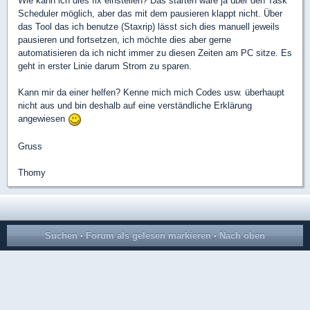
Wie kann ich dies fix einstellen? Das starten wäre ja über den Task
Scheduler möglich, aber das mit dem pausieren klappt nicht. Über
das Tool das ich benutze (Staxrip) lässt sich dies manuell jeweils
pausieren und fortsetzen, ich möchte dies aber gerne
automatisieren da ich nicht immer zu diesen Zeiten am PC sitze. Es
geht in erster Linie darum Strom zu sparen.
Kann mir da einer helfen? Kenne mich mich Codes usw. überhaupt
nicht aus und bin deshalb auf eine verständliche Erklärung
angewiesen
Gruss
Thomy
Suchen
·
Forum als gelesen markieren
·
Nach oben