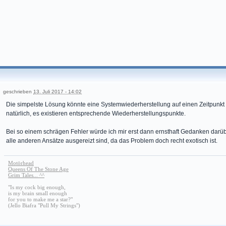
geschrieben
13. Juli 2017 - 14:02
Die simpelste Lösung könnte eine Systemwiederherstellung auf einen Zeitpunkt se
natürlich, es existieren entsprechende Wiederherstellungspunkte.
Bei so einem schrägen Fehler würde ich mir erst dann ernsthaft Gedanken dar
alle anderen Ansätze ausgereizt sind, da das Problem doch recht exotisch ist.
Motörhead
Queens Of The Stone Age
Grim Tales... ^^
"Is my cock big enough,
is my brain small enough
for you to make me a star?"
(Jello Biafra "Pull My Strings")