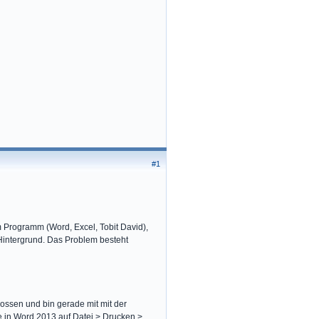
#1
 Programm (Word, Excel, Tobit David),
 Hintergrund. Das Problem besteht
lossen und bin gerade mit mit der
he in Word 2013 auf Datei > Drucken >