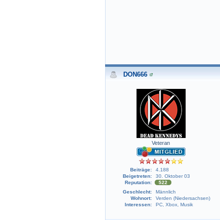
DON666
Veteran
Beiträge:
4.188
Beigetreten:
30. Oktober 03
Reputation:
522
Geschlecht:
Männlich
Wohnort:
Verden (Niedersachsen)
Interessen:
PC, Xbox, Musik