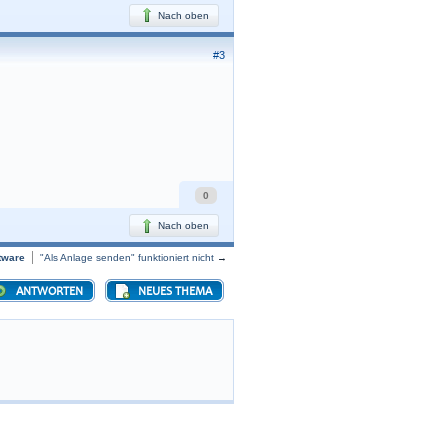
Nach oben
#3
0
Nach oben
tware
"Als Anlage senden" funktioniert nicht
→
ANTWORTEN
NEUES THEMA