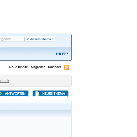
in diesem Thema
HILFE
Neue Inhalte
Mitglieder
Kalender
rblick
.
ANTWORTEN
NEUES THEMA