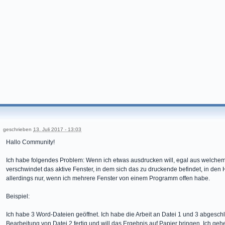
geschrieben
13. Juli 2017 - 13:03
Hallo Community!
Ich habe folgendes Problem: Wenn ich etwas ausdrucken will, egal aus welchem
verschwindet das aktive Fenster, in dem sich das zu druckende befindet, in den
allerdings nur, wenn ich mehrere Fenster von einem Programm offen habe.
Beispiel:
Ich habe 3 Word-Dateien geöffnet. Ich habe die Arbeit an Datei 1 und 3 abgesch
Bearbeitung von Datei 2 fertig und will das Ergebnis auf Papier bringen. Ich ge