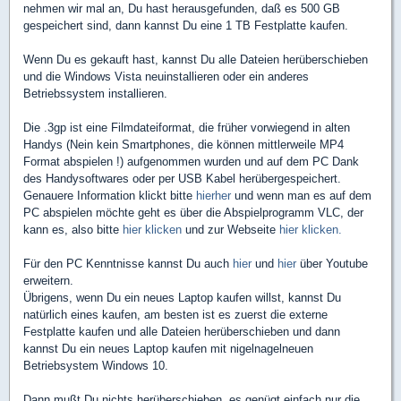
nehmen wir mal an, Du hast herausgefunden, daß es 500 GB
gespeichert sind, dann kannst Du eine 1 TB Festplatte kaufen.
Wenn Du es gekauft hast, kannst Du alle Dateien herüberschieben
und die Windows Vista neuinstallieren oder ein anderes
Betriebssystem installieren.
Die .3gp ist eine Filmdateiformat, die früher vorwiegend in alten
Handys (Nein kein Smartphones, die können mittlerweile MP4
Format abspielen !) aufgenommen wurden und auf dem PC Dank
des Handysoftwares oder per USB Kabel herübergespeichert.
Genauere Information klickt bitte
hierher
und wenn man es auf dem
PC abspielen möchte geht es über die Abspielprogramm VLC, der
kann es, also bitte
hier klicken
und zur Webseite
hier klicken.
Für den PC Kenntnisse kannst Du auch
hier
und
hier
über Youtube
erweitern.
Übrigens, wenn Du ein neues Laptop kaufen willst, kannst Du
natürlich eines kaufen, am besten ist es zuerst die externe
Festplatte kaufen und alle Dateien herüberschieben und dann
kannst Du ein neues Laptop kaufen mit nigelnagelneuen
Betriebsystem Windows 10.
Dann mußt Du nichts herüberschieben, es genügt einfach nur die