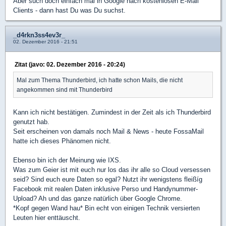
Aber such doch einfach mal in Google nach kostenlosen E-Mail
Clients - dann hast Du was Du suchst.
_d4rkn3ss4ev3r_
02. Dezember 2016 - 21:51
Zitat (javo: 02. Dezember 2016 - 20:24)
Mal zum Thema Thunderbird, ich hatte schon Mails, die nicht
angekommen sind mit Thunderbird
Kann ich nicht bestätigen. Zumindest in der Zeit als ich Thunderbird
genutzt hab.
Seit erscheinen von damals noch Mail & News - heute FossaMail
hatte ich dieses Phänomen nicht.
Ebenso bin ich der Meinung wie IXS.
Was zum Geier ist mit euch nur los das ihr alle so Cloud versessen
seid? Sind euch eure Daten so egal? Nutzt ihr wenigstens fleißíg
Facebook mit realen Daten inklusive Perso und Handynummer-
Upload? Ah und das ganze natürlich über Google Chrome.
*Kopf gegen Wand hau* Bin echt von einigen Technik versierten
Leuten hier enttäuscht.