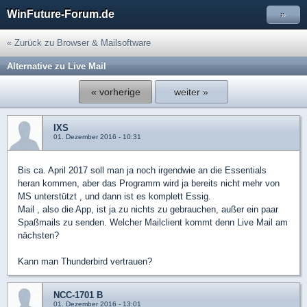
WinFuture-Forum.de
»
« Zurück zu Browser & Mailsoftware
Alternative zu Live Mail
« vorherige
weiter »
IXS
01. Dezember 2016 - 10:31
Bis ca. April 2017 soll man ja noch irgendwie an die Essentials
heran kommen, aber das Programm wird ja bereits nicht mehr von
MS unterstützt , und dann ist es komplett Essig.
Mail , also die App, ist ja zu nichts zu gebrauchen, außer ein paar
Spaßmails zu senden. Welcher Mailclient kommt denn Live Mail am
nächsten?
Kann man Thunderbird vertrauen?
NCC-1701 B
01. Dezember 2016 - 13:01