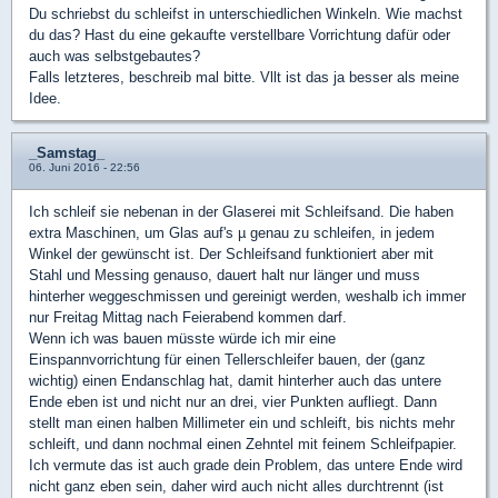
Du schriebst du schleifst in unterschiedlichen Winkeln. Wie machst
du das? Hast du eine gekaufte verstellbare Vorrichtung dafür oder
auch was selbstgebautes?
Falls letzteres, beschreib mal bitte. Vllt ist das ja besser als meine
Idee.
_Samstag_
06. Juni 2016 - 22:56
Ich schleif sie nebenan in der Glaserei mit Schleifsand. Die haben
extra Maschinen, um Glas auf's µ genau zu schleifen, in jedem
Winkel der gewünscht ist. Der Schleifsand funktioniert aber mit
Stahl und Messing genauso, dauert halt nur länger und muss
hinterher weggeschmissen und gereinigt werden, weshalb ich immer
nur Freitag Mittag nach Feierabend kommen darf.
Wenn ich was bauen müsste würde ich mir eine
Einspannvorrichtung für einen Tellerschleifer bauen, der (ganz
wichtig) einen Endanschlag hat, damit hinterher auch das untere
Ende eben ist und nicht nur an drei, vier Punkten aufliegt. Dann
stellt man einen halben Millimeter ein und schleift, bis nichts mehr
schleift, und dann nochmal einen Zehntel mit feinem Schleifpapier.
Ich vermute das ist auch grade dein Problem, das untere Ende wird
nicht ganz eben sein, daher wird auch nicht alles durchtrennt (ist