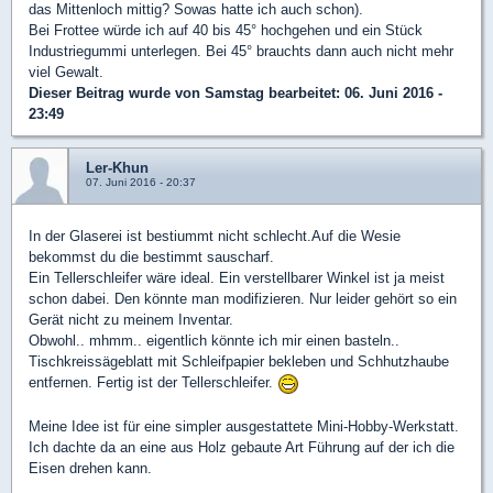
das Mittenloch mittig? Sowas hatte ich auch schon).
Bei Frottee würde ich auf 40 bis 45° hochgehen und ein Stück
Industriegummi unterlegen. Bei 45° brauchts dann auch nicht mehr
viel Gewalt.
Dieser Beitrag wurde von
Samstag
bearbeitet: 06. Juni 2016 -
23:49
Ler-Khun
07. Juni 2016 - 20:37
In der Glaserei ist bestiummt nicht schlecht.Auf die Wesie
bekommst du die bestimmt sauscharf.
Ein Tellerschleifer wäre ideal. Ein verstellbarer Winkel ist ja meist
schon dabei. Den könnte man modifizieren. Nur leider gehört so ein
Gerät nicht zu meinem Inventar.
Obwohl.. mhmm.. eigentlich könnte ich mir einen basteln..
Tischkreissägeblatt mit Schleifpapier bekleben und Schhutzhaube
entfernen. Fertig ist der Tellerschleifer.
Meine Idee ist für eine simpler ausgestattete Mini-Hobby-Werkstatt.
Ich dachte da an eine aus Holz gebaute Art Führung auf der ich die
Eisen drehen kann.