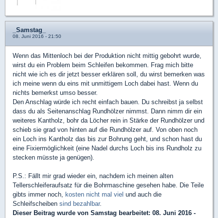
_Samstag_
08. Juni 2016 - 21:50
Wenn das Mittenloch bei der Produktion nicht mittig gebohrt wurde,
wirst du ein Problem beim Schleifen bekommen. Frag mich bitte
nicht wie ich es dir jetzt besser erklären soll, du wirst bemerken was
ich meine wenn du eins mit unmittigem Loch dabei hast. Wenn du
nichts bemerkst umso besser.
Den Anschlag würde ich recht einfach bauen. Du schreibst ja selbst
dass du als Seitenanschlag Rundhölzer nimmst. Dann nimm dir ein
weiteres Kantholz, bohr da Löcher rein in Stärke der Rundhölzer und
schieb sie grad von hinten auf die Rundhölzer auf. Von oben noch
ein Loch ins Kantholz das bis zur Bohrung geht, und schon hast du
eine Fixiermöglichkeit (eine Nadel durchs Loch bis ins Rundholz zu
stecken müsste ja genügen).
P.S.: Fällt mir grad wieder ein, nachdem ich meinen alten
Tellerschleiferaufsatz für die Bohrmaschine gesehen habe. Die Teile
gibts immer noch,
kosten nicht mal viel
und auch die
Schleifscheiben
sind bezahlbar
.
Dieser Beitrag wurde von
Samstag
bearbeitet: 08. Juni 2016 -