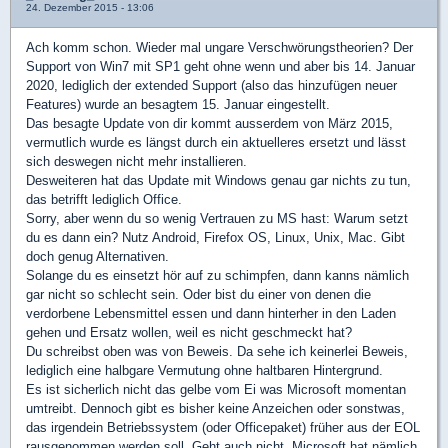
24. Dezember 2015 - 13:06
Ach komm schon. Wieder mal ungare Verschwörungstheorien? Der
Support von Win7 mit SP1 geht ohne wenn und aber bis 14. Januar
2020, lediglich der extended Support (also das hinzufügen neuer
Features) wurde an besagtem 15. Januar eingestellt.
Das besagte Update von dir kommt ausserdem von März 2015,
vermutlich wurde es längst durch ein aktuelleres ersetzt und lässt
sich deswegen nicht mehr installieren.
Desweiteren hat das Update mit Windows genau gar nichts zu tun,
das betrifft lediglich Office.
Sorry, aber wenn du so wenig Vertrauen zu MS hast: Warum setzt
du es dann ein? Nutz Android, Firefox OS, Linux, Unix, Mac. Gibt
doch genug Alternativen.
Solange du es einsetzt hör auf zu schimpfen, dann kanns nämlich
gar nicht so schlecht sein. Oder bist du einer von denen die
verdorbene Lebensmittel essen und dann hinterher in den Laden
gehen und Ersatz wollen, weil es nicht geschmeckt hat?
Du schreibst oben was von Beweis. Da sehe ich keinerlei Beweis,
lediglich eine halbgare Vermutung ohne haltbaren Hintergrund.
Es ist sicherlich nicht das gelbe vom Ei was Microsoft momentan
umtreibt. Dennoch gibt es bisher keine Anzeichen oder sonstwas,
das irgendein Betriebssystem (oder Officepaket) früher aus der EOL
rausgenommen werden soll. Geht auch nicht, Microsoft hat nämlich