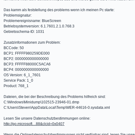
Das kamm als feststellung des problems wenn ich meinen Pc starte:
Problemsignatur:
Problemereignisname: BlueScreen
Betriebsystemversion: 6.1.7601.2.1.0.768.3
Gebietsschema-ID: 1031
Zusatzinformationen zum Problem:
BCCode: 50
BCP1: FFFFF980259DE000
BCP2: 0000000000000000
BCP3: FFFFF88000C5ACA6
BCP4: 0000000000000000
OS Version: 6_1_7601
Service Pack: 1_0
Product: 768_1
Dateien, die bei der Beschreibung des Problems hilfreich sind:
C:\Windows\Minidump\102515-23946-01.dmp
C:\Users\Steven\AppData\Local\Temp\WER-44616-0.sysdata.xml
Lesen Sie unsere Datenschutzbestimmungen online:
http://go.microsoft....88&clcid=0x0407
Wenn die Onlinedatenschutzbestimmungen nicht verfügbar sind, lesen Sie unse