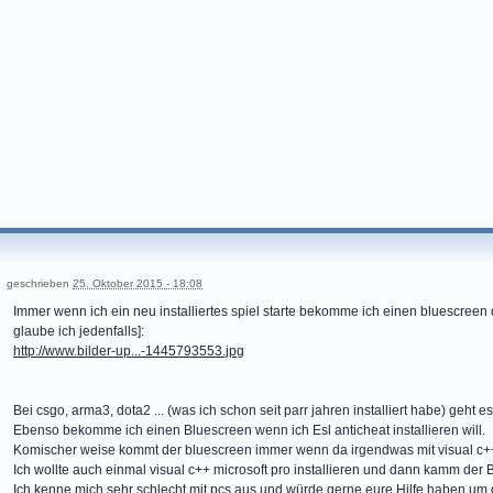
geschrieben
25. Oktober 2015 - 18:08
Immer wenn ich ein neu installiertes spiel starte bekomme ich einen bluescreen 
glaube ich jedenfalls]:
http://www.bilder-up...-1445793553.jpg
Bei csgo, arma3, dota2 ... (was ich schon seit parr jahren installiert habe) geht es
Ebenso bekomme ich einen Bluescreen wenn ich Esl anticheat installieren will.
Komischer weise kommt der bluescreen immer wenn da irgendwas mit visual c++ 
Ich wollte auch einmal visual c++ microsoft pro installieren und dann kamm der
Ich kenne mich sehr schlecht mit pcs aus und würde gerne eure Hilfe haben um