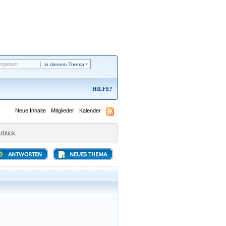
in diesem Thema
HILFE
Neue Inhalte
Mitglieder
Kalender
rblick
.
ANTWORTEN
NEUES THEMA