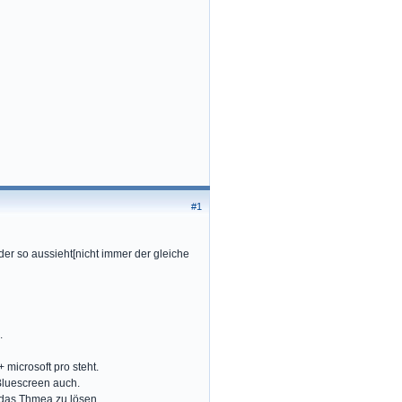
#1
der so aussieht[nicht immer der gleiche
.
microsoft pro steht.
 Bluescreen auch.
 das Thmea zu lösen.