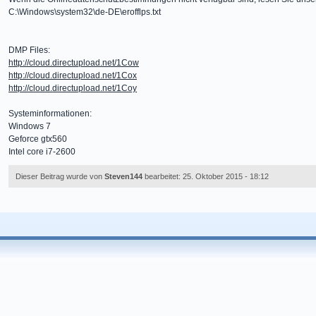
C:\Windows\system32\de-DE\erofflps.txt
DMP Files:
http://cloud.directupload.net/1Cow
http://cloud.directupload.net/1Cox
http://cloud.directupload.net/1Coy
Systeminformationen:
Windows 7
Geforce gtx560
Intel core i7-2600
Dieser Beitrag wurde von
Steven144
bearbeitet: 25. Oktober 2015 - 18:12