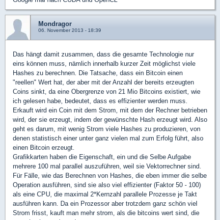
Mondragor
06. November 2013 - 18:39
Das hängt damit zusammen, dass die gesamte Technologie nur
eins können muss, nämlich innerhalb kurzer Zeit möglichst viele
Hashes zu berechnen. Die Tatsache, dass ein Bitcoin einen
"reellen" Wert hat, der aber mit der Anzahl der bereits erzeugten
Coins sinkt, da eine Obergrenze von 21 Mio Bitcoins existiert, wie
ich gelesen habe, bedeutet, dass es effizienter werden muss.
Erkauft wird ein Coin mit dem Strom, mit dem der Rechner betrieben
wird, der sie erzeugt, indem der gewünschte Hash erzeugt wird. Also
geht es darum, mit wenig Strom viele Hashes zu produzieren, von
denen statistisch einer unter ganz vielen mal zum Erfolg führt, also
einen Bitcoin erzeugt.
Grafikkarten haben die Eigenschaft, ein und die Selbe Aufgabe
mehrere 100 mal parallel auszuführen, weil sie Vektorrechner sind.
Für Fälle, wie das Berechnen von Hashes, die eben immer die selbe
Operation ausführen, sind sie also viel effizienter (Faktor 50 - 100)
als eine CPU, die maximal 2*Kernzahl parallele Prozesse je Takt
ausführen kann. Da ein Prozessor aber trotzdem ganz schön viel
Strom frisst, kauft man mehr strom, als die bitcoins wert sind, die