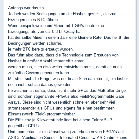
Anfangs war das so.
Jedoch werden Bedingungen an die Hashes gestellt, die zum
Erzeugen eines BTC führen.
Wenn beispielsweise ein Miner mit 1 GH/s heute eine
Erzeugungsrate von ca. 0,3 BTC/day hat,
hat der selbe Miner in einem Jahr eine kleinere Rate. Das heißt, die
Bedingungen werden schärfer,
je mehr BTC bereits erzeugt wurden.
Das führt also dazu, dass die Technologie zum Erzeugen von
Hashes in großer Anzahl immer effizienter
werden muss, sich also weiter entwickeln muss, damit es auch
zukünftig Gewinn generieren kann.
Mir stellt sich die Frage, was der finale Sinn dahinter ist, bin bisher
noch nicht schlau daraus geworden.
Inzwischen ist es so, dass nicht mehr GPUs das Maß aller Dinge
sind, sondern sogenannte FPGA's also
F
ield
P
rogrammable
G
ate
A
rrays. Diese sind nicht wesentlich schneller, aber sehr viel
stromsparender als GPUs und eigens für einen bestimmten
Einsatzzweck (Field) programmierbar.
Die Effizienz je Kilowattstunde liegt bei einem Faktor 5 - 7
gegenüber GPUs.
Und momentan ist ein Umschwung zu erkennen von FPGA's auf
ASIC's (Application Specific Integrated Circuit → ASIC) die eigens