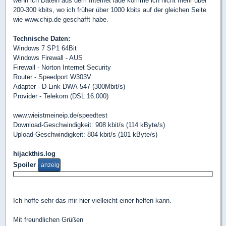
wenn ich Datein aus dem Internet lade komme ich nicht mehr über
200-300 kbits, wo ich früher über 1000 kbits auf der gleichen Seite
wie www.chip.de geschafft habe.
Technische Daten:
Windows 7 SP1 64Bit
Windows Firewall - AUS
Firewall - Norton Internet Security
Router - Speedport W303V
Adapter - D-Link DWA-547 (300Mbit/s)
Provider - Telekom (DSL 16.000)
www.wieistmeineip.de/speedtest
Download-Geschwindigkeit: 908 kbit/s (114 kByte/s)
Upload-Geschwindigkeit: 804 kbit/s (101 kByte/s)
hijackthis.log
Spoiler
Ich hoffe sehr das mir hier vielleicht einer helfen kann.
Mit freundlichen Grüßen