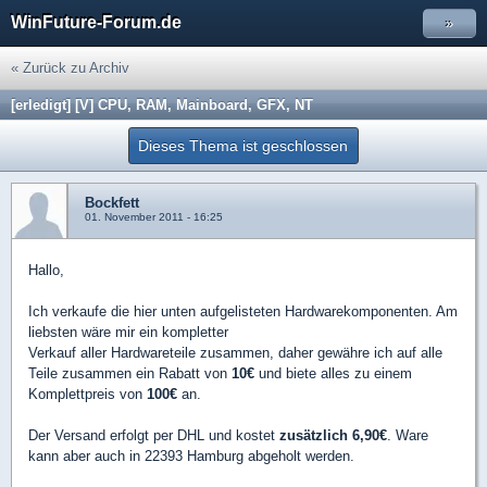
WinFuture-Forum.de
»
« Zurück zu Archiv
[erledigt] [V] CPU, RAM, Mainboard, GFX, NT
Dieses Thema ist geschlossen
Bockfett
01. November 2011 - 16:25
Hallo,
Ich verkaufe die hier unten aufgelisteten Hardwarekomponenten. Am
liebsten wäre mir ein kompletter
Verkauf aller Hardwareteile zusammen, daher gewähre ich auf alle
Teile zusammen ein Rabatt von
10€
und biete alles zu einem
Komplettpreis von
100€
an.
Der Versand erfolgt per DHL und kostet
zusätzlich 6,90€
. Ware
kann aber auch in 22393 Hamburg abgeholt werden.