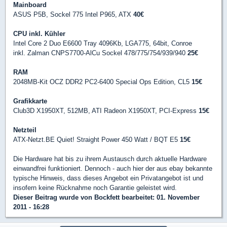
Mainboard
ASUS P5B, Sockel 775 Intel P965, ATX
40€
CPU inkl. Kühler
Intel Core 2 Duo E6600 Tray 4096Kb, LGA775, 64bit, Conroe
inkl. Zalman CNPS7700-AlCu Sockel 478/775/754/939/940
25€
RAM
2048MB-Kit OCZ DDR2 PC2-6400 Special Ops Edition, CL5
15€
Grafikkarte
Club3D X1950XT, 512MB, ATI Radeon X1950XT, PCI-Express
15€
Netzteil
ATX-Netzt.BE Quiet! Straight Power 450 Watt / BQT E5
15€
Die Hardware hat bis zu ihrem Austausch durch aktuelle Hardware
einwandfrei funktioniert. Dennoch - auch hier der aus ebay bekannte
typische Hinweis, dass dieses Angebot ein Privatangebot ist und
insofern keine Rücknahme noch Garantie geleistet wird.
Dieser Beitrag wurde von
Bockfett
bearbeitet: 01. November
2011 - 16:28