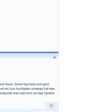
#1
uture News. Diese App lässt sich ganz
 und ein icon hochladen schwups hat man
m bräuchte man halt noch ein App Symbol
0