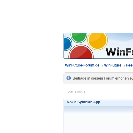
WinFuture-Forum.de
»
WinFuture
»
Fee
Beiträge in diesem Forum erhöhen eur
Seite 1 von 1
Nokia Symbian App