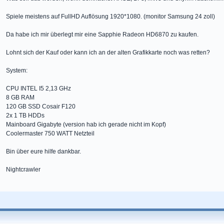
Spiele meistens auf FullHD Auflösung 1920*1080. (monitor Samsung 24 zoll)
Da habe ich mir überlegt mir eine Sapphie Radeon HD6870 zu kaufen.
Lohnt sich der Kauf oder kann ich an der alten Grafikkarte noch was retten?
System:
CPU INTEL I5 2,13 GHz
8 GB RAM
120 GB SSD Cosair F120
2x 1 TB HDDs
Mainboard Gigabyte (version hab ich gerade nicht im Kopf)
Coolermaster 750 WATT Netzteil
Bin über eure hilfe dankbar.
Nightcrawler