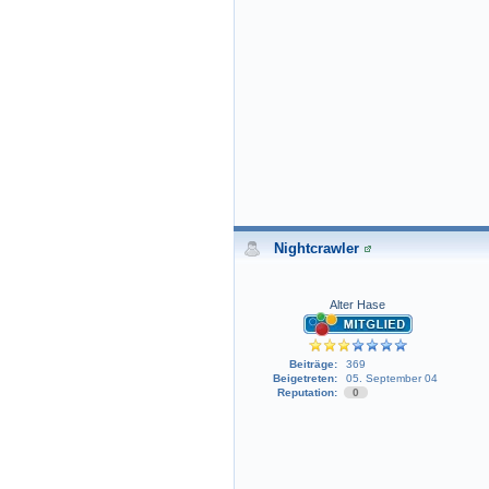
Nightcrawler
Alter Hase
Beiträge:
369
Beigetreten:
05. September 04
Reputation:
0