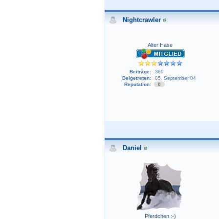
Nightcrawler
Alter Hase
Beiträge:
369
Beigetreten:
05. September 04
Reputation:
0
Daniel
Pferdchen :-)