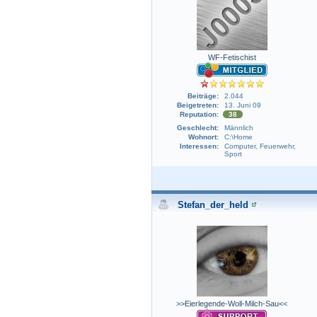
WF-Fetischist
Beiträge:
2.044
Beigetreten:
13. Juni 09
Reputation:
38
Geschlecht:
Männlich
Wohnort:
C:\Home
Interessen:
Computer, Feuerwehr,
Sport
Stefan_der_held
>>Eierlegende-Woll-Milch-Sau<<