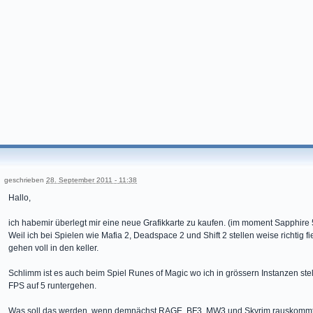
geschrieben
28. September 2011 - 11:38
Hallo,
ich habemir überlegt mir eine neue Grafikkarte zu kaufen. (im moment Sapphire
Weil ich bei Spielen wie Mafia 2, Deadspace 2 und Shift 2 stellen weise richtig 
gehen voll in den keller.
Schlimm ist es auch beim Spiel Runes of Magic wo ich in grössern Instanzen st
FPS auf 5 runtergehen.
Was soll das werden, wenn demnächst RAGE, BF3, MW3 und Skyrim rauskommt