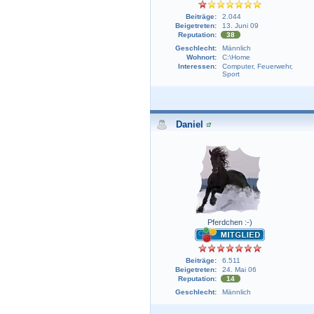
Beiträge:
2.044
Beigetreten:
13. Juni 09
Reputation:
38
Geschlecht:
Männlich
Wohnort:
C:\Home
Interessen:
Computer, Feuerwehr,
Sport
Daniel
Pferdchen :-)
Beiträge:
6.511
Beigetreten:
24. Mai 06
Reputation:
14
Geschlecht:
Männlich