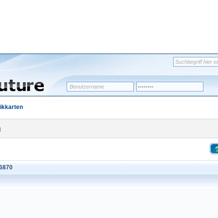
ikkarten
n
D6870