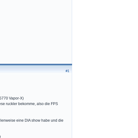
#1
 5770 Vapor-X)
fiese ruckler bekomme, also die FPS
ellenweise eine DIA show habe und die
.