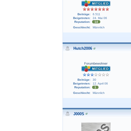
Beiträge:
6.511
Beigetreten:
24. Mai 06
Reputation:
14
Geschlecht:
Männlich
Hutch2006
Forumbewohner
Beiträge:
30
Beigetreten:
12. April 06
Reputation:
1
Geschlecht:
Männlich
J000S