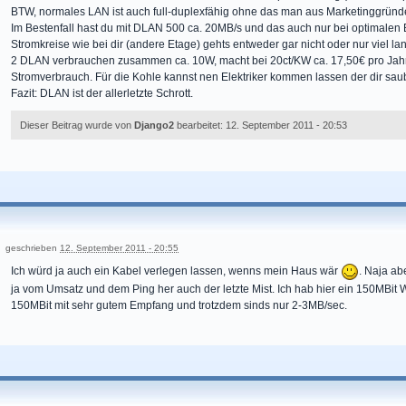
BTW, normales LAN ist auch full-duplexfähig ohne das man aus Marketinggründ
Im Bestenfall hast du mit DLAN 500 ca. 20MB/s und das auch nur bei optimalen
Stromkreise wie bei dir (andere Etage) gehts entweder gar nicht oder nur viel l
2 DLAN verbrauchen zusammen ca. 10W, macht bei 20ct/KW ca. 17,50€ pro Jahr 
Stromverbrauch. Für die Kohle kannst nen Elektriker kommen lassen der dir saub
Fazit: DLAN ist der allerletzte Schrott.
Dieser Beitrag wurde von
Django2
bearbeitet: 12. September 2011 - 20:53
geschrieben
12. September 2011 - 20:55
Ich würd ja auch ein Kabel verlegen lassen, wenns mein Haus wär
. Naja ab
ja vom Umsatz und dem Ping her auch der letzte Mist. Ich hab hier ein 150MBit
150MBit mit sehr gutem Empfang und trotzdem sinds nur 2-3MB/sec.