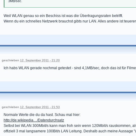
3MB/sec.
Weil WLAN genau so ein Beschiss ist was die Übertragungsraten betrifft.
Wenn du ein schnelles Netzwerk brauchst gibts nur LAN. Alles andere ist teuerer
geschrieben
12. September 2011 - 21:20
Ich habs WLAN gerade nochmal getestet - sind 4,1MB/sec, doch das ist für Fil
geschrieben
12. September 2011 - 21:53
Normale Werte die du da hast. Schau mal hier:
http://de.wikipedia..../Datendurchsatz
Selbst bei WLAN 300Mbit/s kann man froh sein wenn 120Mbit/s rauskommen, also
offiziell 3 mal langsamere 100Bit/s LAN Leitung. Deshalb auch meine Aussage "