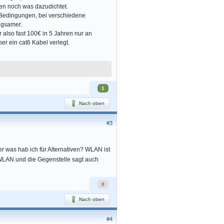
en noch was dazudichtet.
 Bedingungen, bei verschiedene
angsamer.
also fast 100€ in 5 Jahren nur an
er ein cat6 Kabel verlegt.
1
Nach oben
#3
er was hab ich für Alternativen? WLAN ist
 WLAN und die Gegenstelle sagt auch
0
Nach oben
#4