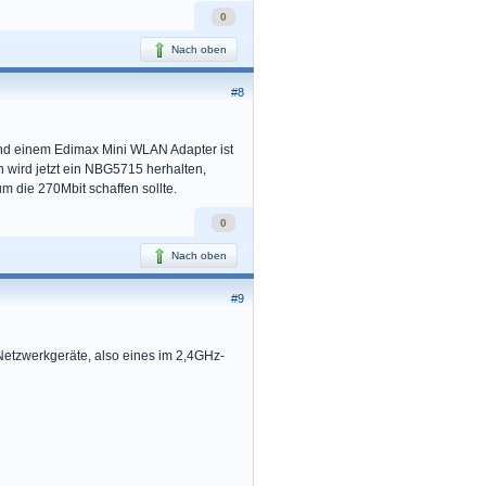
0
Nach oben
#8
nd einem Edimax Mini WLAN Adapter ist
en wird jetzt ein NBG5715 herhalten,
 die 270Mbit schaffen sollte.
0
Nach oben
#9
Netzwerkgeräte, also eines im 2,4GHz-