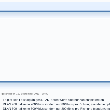
geschrieben
12. September 2011 - 20:52
Es gibt kein Leistungfähiges DLAN, deren Werte sind nur Zahlenspielereien.
DLAN 200 hat keine 200Mbit/s sondern nur 80Mbit/s pro Richtung (senden/emp
DLAN 500 hat keine 500Mbit/s sondern nur 200Mbit/s pro Richtung (senden/em