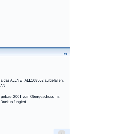
#1
t da das ALLNET ALL168502 aufgefallen,
LAN.
s gebaut 2001 vom Obergeschoss ins
Backup fungiert.
0