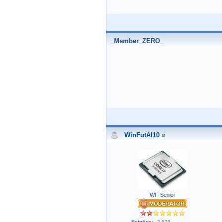
_Member_ZERO_
WinFutAl10
WF-Senior
Beiträge:
2.973