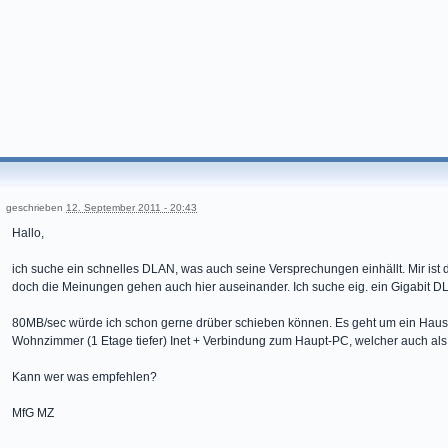
geschrieben
12. September 2011 - 20:43
Hallo,
ich suche ein schnelles DLAN, was auch seine Versprechungen einhällt. Mir is
doch die Meinungen gehen auch hier auseinander. Ich suche eig. ein Gigabit D
80MB/sec würde ich schon gerne drüber schieben können. Es geht um ein Hau
Wohnzimmer (1 Etage tiefer) Inet + Verbindung zum Haupt-PC, welcher auch als 
Kann wer was empfehlen?
MfG MZ