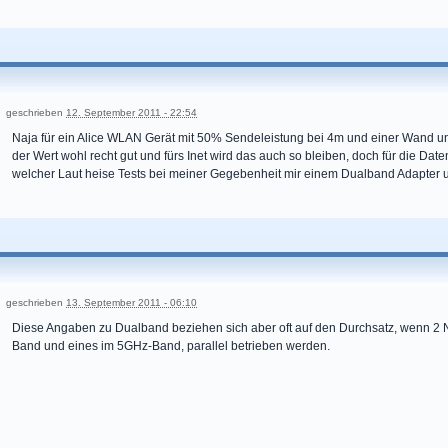
geschrieben
12. September 2011 - 22:54
Naja für ein Alice WLAN Gerät mit 50% Sendeleistung bei 4m und einer Wand u
der Wert wohl recht gut und fürs Inet wird das auch so bleiben, doch für die Dat
welcher Laut heise Tests bei meiner Gegebenheit mir einem Dualband Adapter um
geschrieben
13. September 2011 - 06:10
Diese Angaben zu Dualband beziehen sich aber oft auf den Durchsatz, wenn 2 
Band und eines im 5GHz-Band, parallel betrieben werden.