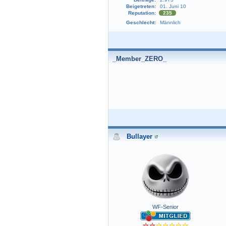
Beigetreten:
01. Juni 10
Reputation:
235
Geschlecht:
Männlich
_Member_ZERO_
Bullayer
WF-Senior