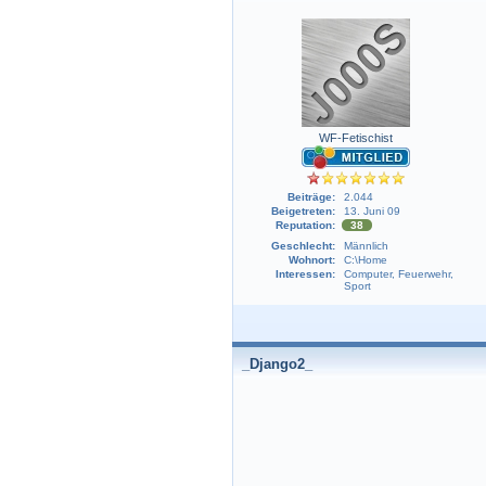
WF-Fetischist
Beiträge:
2.044
Beigetreten:
13. Juni 09
Reputation:
38
Geschlecht:
Männlich
Wohnort:
C:\Home
Interessen:
Computer, Feuerwehr,
Sport
_Django2_