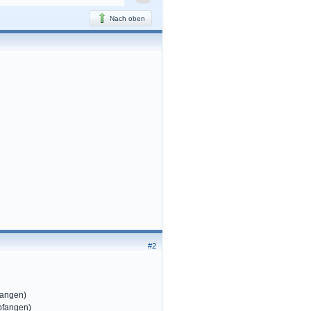
Nach oben
#2
fangen)
pfangen)