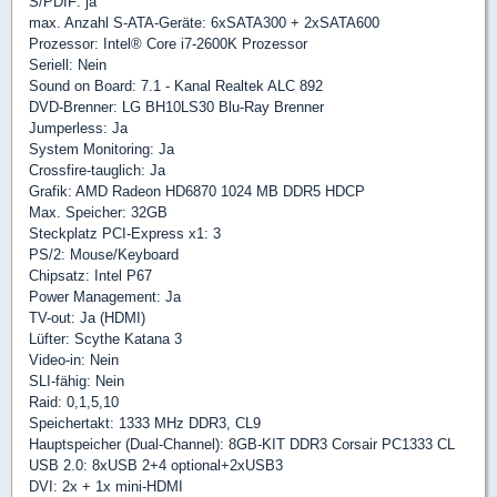
S/PDIF: ja
max. Anzahl S-ATA-Geräte: 6xSATA300 + 2xSATA600
Prozessor: Intel® Core i7-2600K Prozessor
Seriell: Nein
Sound on Board: 7.1 - Kanal Realtek ALC 892
DVD-Brenner: LG BH10LS30 Blu-Ray Brenner
Jumperless: Ja
System Monitoring: Ja
Crossfire-tauglich: Ja
Grafik: AMD Radeon HD6870 1024 MB DDR5 HDCP
Max. Speicher: 32GB
Steckplatz PCI-Express x1: 3
PS/2: Mouse/Keyboard
Chipsatz: Intel P67
Power Management: Ja
TV-out: Ja (HDMI)
Lüfter: Scythe Katana 3
Video-in: Nein
SLI-fähig: Nein
Raid: 0,1,5,10
Speichertakt: 1333 MHz DDR3, CL9
Hauptspeicher (Dual-Channel): 8GB-KIT DDR3 Corsair PC1333 CL
USB 2.0: 8xUSB 2+4 optional+2xUSB3
DVI: 2x + 1x mini-HDMI