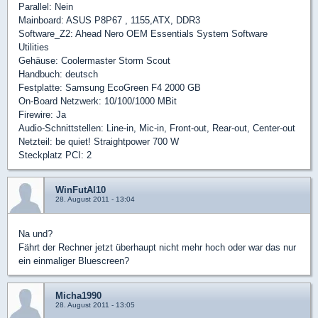
Parallel: Nein
Mainboard: ASUS P8P67 , 1155,ATX, DDR3
Software_Z2: Ahead Nero OEM Essentials System Software
Utilities
Gehäuse: Coolermaster Storm Scout
Handbuch: deutsch
Festplatte: Samsung EcoGreen F4 2000 GB
On-Board Netzwerk: 10/100/1000 MBit
Firewire: Ja
Audio-Schnittstellen: Line-in, Mic-in, Front-out, Rear-out, Center-out
Netzteil: be quiet! Straightpower 700 W
Steckplatz PCI: 2
WinFutAl10
28. August 2011 - 13:04
Na und?
Fährt der Rechner jetzt überhaupt nicht mehr hoch oder war das nur
ein einmaliger Bluescreen?
Micha1990
28. August 2011 - 13:05