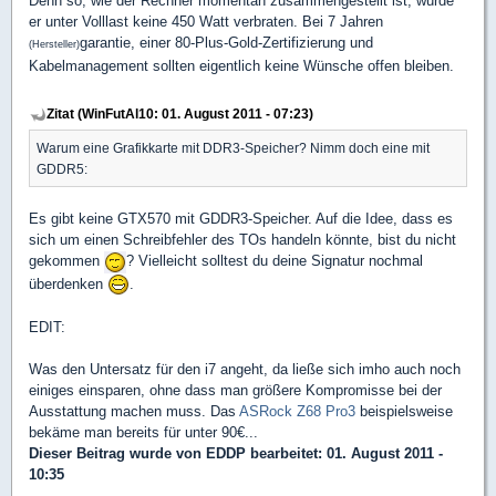
Denn so, wie der Rechner momentan zusammengestellt ist, würde
er unter Volllast keine 450 Watt verbraten. Bei 7 Jahren
garantie, einer 80-Plus-Gold-Zertifizierung und
(Hersteller)
Kabelmanagement sollten eigentlich keine Wünsche offen bleiben.
Zitat (WinFutAl10: 01. August 2011 - 07:23)
Warum eine Grafikkarte mit DDR3-Speicher? Nimm doch eine mit
GDDR5:
Es gibt keine GTX570 mit GDDR3-Speicher. Auf die Idee, dass es
sich um einen Schreibfehler des TOs handeln könnte, bist du nicht
gekommen
? Vielleicht solltest du deine Signatur nochmal
überdenken
.
EDIT:
Was den Untersatz für den i7 angeht, da ließe sich imho auch noch
einiges einsparen, ohne dass man größere Kompromisse bei der
Ausstattung machen muss. Das
ASRock Z68 Pro3
beispielsweise
bekäme man bereits für unter 90€...
Dieser Beitrag wurde von
EDDP
bearbeitet: 01. August 2011 -
10:35