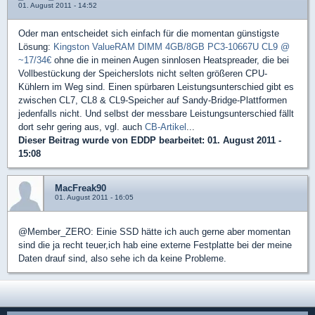
01. August 2011 - 14:52
Oder man entscheidet sich einfach für die momentan günstigste
Lösung:
Kingston ValueRAM DIMM 4GB/8GB PC3-10667U CL9 @
~17/34€
ohne die in meinen Augen sinnlosen Heatspreader, die bei
Vollbestückung der Speicherslots nicht selten größeren CPU-
Kühlern im Weg sind. Einen spürbaren Leistungsunterschied gibt es
zwischen CL7, CL8 & CL9-Speicher auf Sandy-Bridge-Plattformen
jedenfalls nicht. Und selbst der messbare Leistungsunterschied fällt
dort sehr gering aus, vgl. auch
CB-Artikel
...
Dieser Beitrag wurde von
EDDP
bearbeitet: 01. August 2011 -
15:08
MacFreak90
01. August 2011 - 16:05
@Member_ZERO: Einie SSD hätte ich auch gerne aber momentan
sind die ja recht teuer,ich hab eine externe Festplatte bei der meine
Daten drauf sind, also sehe ich da keine Probleme.