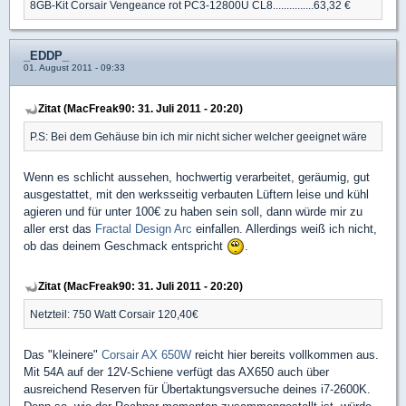
8GB-Kit Corsair Vengeance rot PC3-12800U CL8...............63,32 €
_EDDP_
01. August 2011 - 09:33
Zitat (MacFreak90: 31. Juli 2011 - 20:20)
P.S: Bei dem Gehäuse bin ich mir nicht sicher welcher geeignet wäre
Wenn es schlicht aussehen, hochwertig verarbeitet, geräumig, gut
ausgestattet, mit den werksseitig verbauten Lüftern leise und kühl
agieren und für unter 100€ zu haben sein soll, dann würde mir zu
aller erst das
Fractal Design Arc
einfallen. Allerdings weiß ich nicht,
ob das deinem Geschmack entspricht
.
Zitat (MacFreak90: 31. Juli 2011 - 20:20)
Netzteil: 750 Watt Corsair 120,40€
Das "kleinere"
Corsair AX 650W
reicht hier bereits vollkommen aus.
Mit 54A auf der 12V-Schiene verfügt das AX650 auch über
ausreichend Reserven für Übertaktungsversuche deines i7-2600K.