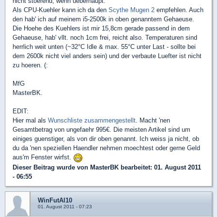
nicht stoerend, wenn ueberhaupt.
Als CPU-Kuehler kann ich da den
Scythe Mugen 2
empfehlen. Auch
den hab' ich auf meinem i5-2500k in oben genanntem Gehaeuse.
Die Hoehe des Kuehlers ist mir 15,8cm gerade passend in dem
Gehaeuse, hab' vllt. noch 1cm frei, reicht also. Temperaturen sind
herrlich weit unten (~32°C Idle & max. 55°C unter Last - sollte bei
dem 2600k nicht viel anders sein) und der verbaute Luefter ist nicht
zu hoeren. (:
MfG
MasterBK.
EDIT:
Hier mal als
Wunschliste zusammengestellt
. Macht 'nen
Gesamtbetrag von ungefaehr 995€. Die meisten Artikel sind um
einiges guenstiger, als von dir oben genannt. Ich weiss ja nicht, ob
du da 'nen speziellen Haendler nehmen moechtest oder gerne Geld
aus'm Fenster wirfst.
Dieser Beitrag wurde von
MasterBK
bearbeitet: 01. August 2011
- 06:55
WinFutAl10
01. August 2011 - 07:23