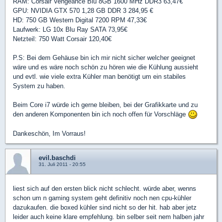
RAM: Corsair Vengeance Blu 8GB 1600 MHz DDR3 63,47€
GPU: NVIDIA GTX 570 1,28 GB DDR 3 284,95 €
HD: 750 GB Western Digital 7200 RPM 47,33€
Laufwerk: LG 10x Blu Ray SATA 73,95€
Netzteil: 750 Watt Corsair 120,40€
P.S: Bei dem Gehäuse bin ich mir nicht sicher welcher geeignet
wäre und es wäre noch schön zu hören wie die Kühlung aussieht
und evtl. wie viele extra Kühler man benötigt um ein stabiles
System zu haben.
Beim Core i7 würde ich gerne bleiben, bei der Grafikkarte und zu
den anderen Komponenten bin ich noch offen für Vorschläge
Dankeschön, Im Vorraus!
evil.baschdi
31. Juli 2011 - 20:55
liest sich auf den ersten blick nicht schlecht. würde aber, wenns
schon um n gaming system geht definitiv noch nen cpu-kühler
dazukaufen. die boxed kühler sind nicht so der hit. hab aber jetz
leider auch keine klare empfehlung. bin selber seit nem halben jahr