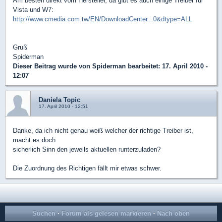
Am besten direkt vom Hersteller, da gibt es auch einige Treiber für
Vista und W7:
http://www.cmedia.com.tw/EN/DownloadCenter...0&dtype=ALL
Gruß
Spiderman
Dieser Beitrag wurde von
Spiderman
bearbeitet: 17. April 2010 -
12:07
Daniela Topic
17. April 2010 - 12:51
Danke, da ich nicht genau weiß welcher der richtige Treiber ist,
macht es doch
sicherlich Sinn den jeweils aktuellen runterzuladen?
Die Zuordnung des Richtigen fällt mir etwas schwer.
Suchen
·
Forum als gelesen markieren
·
Nach oben