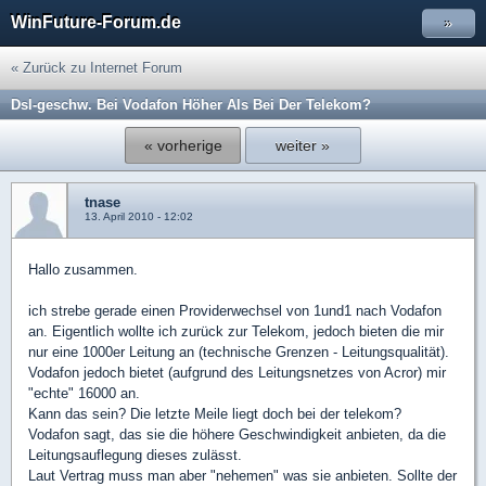
WinFuture-Forum.de
»
« Zurück zu Internet Forum
Dsl-geschw. Bei Vodafon Höher Als Bei Der Telekom?
« vorherige
weiter »
tnase
13. April 2010 - 12:02
Hallo zusammen.
ich strebe gerade einen Providerwechsel von 1und1 nach Vodafon
an. Eigentlich wollte ich zurück zur Telekom, jedoch bieten die mir
nur eine 1000er Leitung an (technische Grenzen - Leitungsqualität).
Vodafon jedoch bietet (aufgrund des Leitungsnetzes von Acror) mir
"echte" 16000 an.
Kann das sein? Die letzte Meile liegt doch bei der telekom?
Vodafon sagt, das sie die höhere Geschwindigkeit anbieten, da die
Leitungsauflegung dieses zulässt.
Laut Vertrag muss man aber "nehemen" was sie anbieten. Sollte der