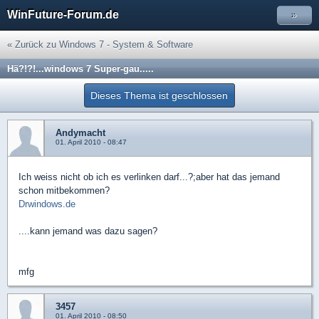
WinFuture-Forum.de
»
« Zurück zu Windows 7 - System & Software
Hä?!?!...windows 7 Super-gau.....
Dieses Thema ist geschlossen
Andymacht
01. April 2010 - 08:47
Ich weiss nicht ob ich es verlinken darf...?;aber hat das jemand
schon mitbekommen?
Drwindows.de
....kann jemand was dazu sagen?
mfg
3457
01. April 2010 - 08:50