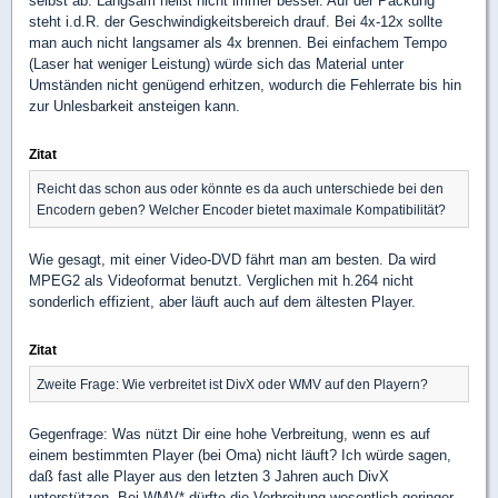
selbst ab. Langsam heißt nicht immer besser. Auf der Packung
steht i.d.R. der Geschwindigkeitsbereich drauf. Bei 4x-12x sollte
man auch nicht langsamer als 4x brennen. Bei einfachem Tempo
(Laser hat weniger Leistung) würde sich das Material unter
Umständen nicht genügend erhitzen, wodurch die Fehlerrate bis hin
zur Unlesbarkeit ansteigen kann.
Zitat
Reicht das schon aus oder könnte es da auch unterschiede bei den
Encodern geben? Welcher Encoder bietet maximale Kompatibilität?
Wie gesagt, mit einer Video-DVD fährt man am besten. Da wird
MPEG2 als Videoformat benutzt. Verglichen mit h.264 nicht
sonderlich effizient, aber läuft auch auf dem ältesten Player.
Zitat
Zweite Frage: Wie verbreitet ist DivX oder WMV auf den Playern?
Gegenfrage: Was nützt Dir eine hohe Verbreitung, wenn es auf
einem bestimmten Player (bei Oma) nicht läuft? Ich würde sagen,
daß fast alle Player aus den letzten 3 Jahren auch DivX
unterstützen. Bei WMV* dürfte die Verbreitung wesentlich geringer