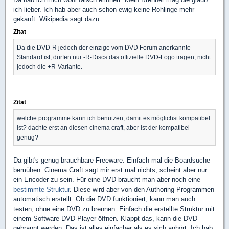
ich lieber. Ich hab aber auch schon ewig keine Rohlinge mehr
gekauft. Wikipedia sagt dazu:
Zitat
Da die DVD-R jedoch der einzige vom DVD Forum anerkannte
Standard ist, dürfen nur -R-Discs das offizielle DVD-Logo tragen, nicht
jedoch die +R-Variante.
Zitat
welche programme kann ich benutzen, damit es möglichst kompatibel
ist? dachte erst an diesen cinema craft, aber ist der kompatibel
genug?
Da gibt's genug brauchbare Freeware. Einfach mal die Boardsuche
bemühen. Cinema Craft sagt mir erst mal nichts, scheint aber nur
ein Encoder zu sein. Für eine DVD braucht man aber noch eine
bestimmte Struktur
. Diese wird aber von den Authoring-Programmen
automatisch erstellt. Ob die DVD funktioniert, kann man auch
testen, ohne eine DVD zu brennen. Einfach die erstellte Struktur mit
einem Software-DVD-Player öffnen. Klappt das, kann die DVD
gebrannt werden. Das ist alles einfacher als es sich anhört. Ich hab