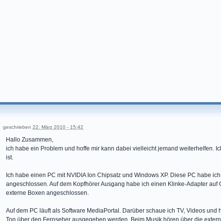
geschrieben
22. März 2010 - 15:42
Hallo Zusammen,
ich habe ein Problem und hoffe mir kann dabei vielleicht jemand weiterhelfen. 
ist.
Ich habe einen PC mit NVIDIA Ion Chipsatz und Windows XP. Diese PC habe ic
angeschlossen. Auf dem Kopfhörer Ausgang habe ich einen Klinke-Adapter auf 
externe Boxen angeschlossen.
Auf dem PC läuft als Software MediaPortal. Darüber schaue ich TV, Videos und h
Ton über den Fernseher ausgegeben werden. Beim Musik hören über die exter