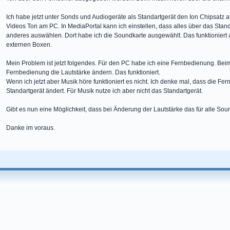
Ich habe jetzt unter Sonds und Audiogeräte als Standartgerät den Ion Chipsatz 
Videos Ton am PC. In MediaPortal kann ich einstellen, dass alles über das Stand
anderes auswählen. Dort habe ich die Soundkarte ausgewählt. Das funktionier
externen Boxen.
Mein Problem ist jetzt folgendes. Für den PC habe ich eine Fernbedienung. Bei
Fernbedienung die Lautstärke ändern. Das funktioniert.
Wenn ich jetzt aber Musik höre funktioniert es nicht. Ich denke mal, dass die Fe
Standartgerät ändert. Für Musik nutze ich aber nicht das Standartgerät.
Gibt es nun eine Möglichkeit, dass bei Änderung der Lautstärke das für alle So
Danke im voraus.