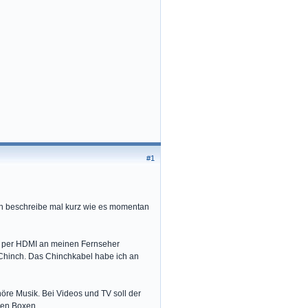
#1
Ich beschreibe mal kurz wie es momentan
h per HDMI an meinen Fernseher
Chinch. Das Chinchkabel habe ich an
öre Musik. Bei Videos und TV soll der
nen Boxen.