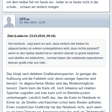
mit dem treiber fiel mir heute ein - leider ist er heute nicht in der
schule... schaun wir einfach morgen
SFFox
23. März 2010 - 12:35
Zitat (Ludacris: 23.03.2010, 09:16)
Hm komisch.. naja kann es sein, dass einfach der treiber im
abgesicherten so extrem runtergefahren wird, dass nichts passiert?
wenn er den laptop startet hat er nämlich überall so grüne kästchen
und streifen am bildschirm... normal haben die notebooks irgendeinen
kleinen grafik chip von intel...
Das klingt nach defekten Grafikkartenspeicher. Je geringer die
Auflösung und die Farbtiefe sind, desto weniger Speicher wird
benutzt. Im abgesicherten Modus wird das Mindestmögliche
benutzt. Damit kann die Karte vllt. noch teilweise auf intakten
Speicher zugreifen und man kann sich im Betriebssystem
umherhangeln. Letztlich heißt das, das die Karte im Notebook im
Eimer ist, da Streifen und Kästchen schon beim Booten auftreten.
Einen zusätzlichen Grafikchip hat das Notebook nicht, auch wenn
es ein Intel Chipsatz ist. Ansonsten wäre das groß als "Hybridgrafik"