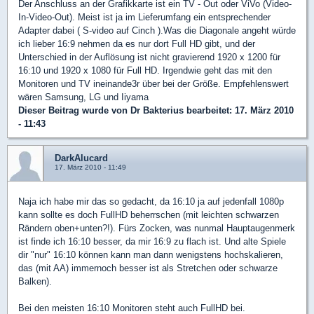
Der Anschluss an der Grafikkarte ist ein TV - Out oder ViVo (Video-
In-Video-Out). Meist ist ja im Lieferumfang ein entsprechender
Adapter dabei ( S-video auf Cinch ).Was die Diagonale angeht würde
ich lieber 16:9 nehmen da es nur dort Full HD gibt, und der
Unterschied in der Auflösung ist nicht gravierend 1920 x 1200 für
16:10 und 1920 x 1080 für Full HD. Irgendwie geht das mit den
Monitoren und TV ineinande3r über bei der Größe. Empfehlenswert
wären Samsung, LG und Iiyama
Dieser Beitrag wurde von
Dr Bakterius
bearbeitet: 17. März 2010
- 11:43
DarkAlucard
17. März 2010 - 11:49
Naja ich habe mir das so gedacht, da 16:10 ja auf jedenfall 1080p
kann sollte es doch FullHD beherrschen (mit leichten schwarzen
Rändern oben+unten?!). Fürs Zocken, was nunmal Hauptaugenmerk
ist finde ich 16:10 besser, da mir 16:9 zu flach ist. Und alte Spiele
dir "nur" 16:10 können kann man dann wenigstens hochskalieren,
das (mit AA) immernoch besser ist als Stretchen oder schwarze
Balken).
Bei den meisten 16:10 Monitoren steht auch FullHD bei.