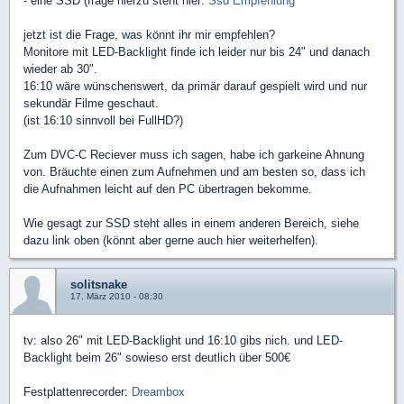
- eine SSD (frage hierzu steht hier:
Ssd Empfehlung
jetzt ist die Frage, was könnt ihr mir empfehlen?
Monitore mit LED-Backlight finde ich leider nur bis 24" und danach
wieder ab 30".
16:10 wäre wünschenswert, da primär darauf gespielt wird und nur
sekundär Filme geschaut.
(ist 16:10 sinnvoll bei FullHD?)
Zum DVC-C Reciever muss ich sagen, habe ich garkeine Ahnung
von. Bräuchte einen zum Aufnehmen und am besten so, dass ich
die Aufnahmen leicht auf den PC übertragen bekomme.
Wie gesagt zur SSD steht alles in einem anderen Bereich, siehe
dazu link oben (könnt aber gerne auch hier weiterhelfen).
solitsnake
17. März 2010 - 08:30
tv: also 26" mit LED-Backlight und 16:10 gibs nich. und LED-
Backlight beim 26" sowieso erst deutlich über 500€
Festplattenrecorder:
Dreambox