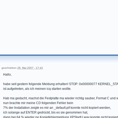
geschrieben
28. Mai 2007 - 17:42
Hallo,
habe seit gestern folgende Meldung erhalten! STOP: 0x00000077 KERNEL
ist aufgetreten, als ich meinen icq starten wollte.
Hab ma gedacht, machst die Festplatte ma wieder richtig sauber, Format C und 
nun brachte mir meine CD folgenden Fehler bein
7% der Installation zeigte es mir an _default.pif konnte nicht kopiert werden,
ich solange auf ENTER gedrückt, bis es sie genommen hat,
dann bei 64 % wieder ne Kopiefehlermeldung XPStartU.wav konnte nicht kopier