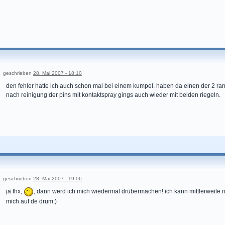
geschrieben
28. Mai 2007 - 18:10
den fehler hatte ich auch schon mal bei einem kumpel. haben da einen der 2 ra
nach reinigung der pins mit kontaktspray gings auch wieder mit beiden riegeln.
geschrieben
28. Mai 2007 - 19:06
ja thx,
, dann werd ich mich wiedermal drübermachen! ich kann mittlerweile nich
mich auf de drum:)