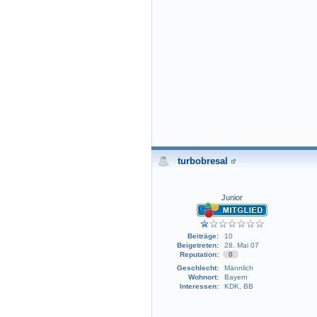
turbobresal
Junior
Beiträge:
10
Beigetreten:
28. Mai 07
Reputation:
0
Geschlecht:
Männlich
Wohnort:
Bayern
Interessen:
KDK, BB