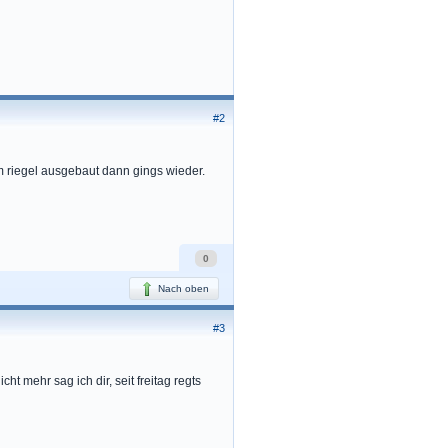
#2
m riegel ausgebaut dann gings wieder.
0
Nach oben
#3
t mehr sag ich dir, seit freitag regts