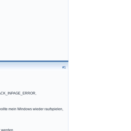
#1
_STACK_INPAGE_ERROR,
wollte mein Windows wieder raufspielen,
t werden,