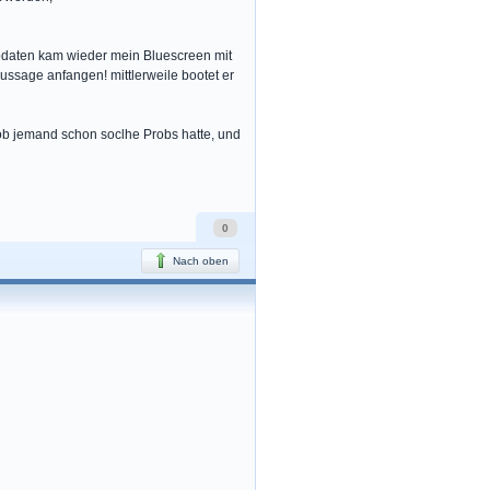
updaten kam wieder mein Bluescreen mit
ussage anfangen! mittlerweile bootet er
, ob jemand schon soclhe Probs hatte, und
0
Nach oben