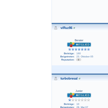
viRuz86
Berater
Beiträge:
160
Beigetreten:
23. Oktober 05
Reputation:
0
turbobresal
Junior
Beiträge:
10
Beigetreten:
28. Mai 07