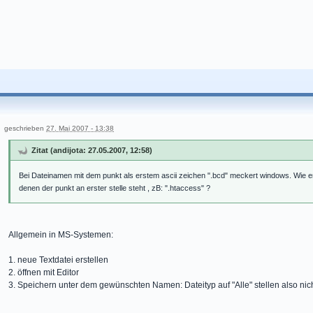
geschrieben
27. Mai 2007 - 13:38
Zitat (andijota: 27.05.2007, 12:58)
Bei Dateinamen mit dem punkt als erstem ascii zeichen ".bcd" meckert windows. Wie er
denen der punkt an erster stelle steht , zB: ".htaccess" ?
Allgemein in MS-Systemen:
1. neue Textdatei erstellen
2. öffnen mit Editor
3. Speichern unter dem gewünschten Namen: Dateityp auf "Alle" stellen also nich