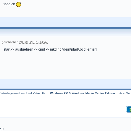
feddich
geschrieben
28. Mai 2007 - 14:47
start -> ausfuehren -> cmd -> mkdir c:\dein\pfad\.bcd [enter]
Betriebsystem Host Und Virtual Pc
Windows XP & Windows Media Center Edition
Acer Wi
: 0