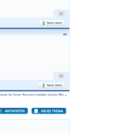
0
Nach oben
#4
0
Nach oben
ndows Xp Home Recovery Installen (neues Mb)
→
ANTWORTEN
NEUES THEMA