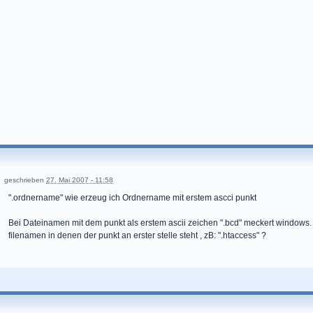
geschrieben
27. Mai 2007 - 11:58
".ordnername" wie erzeug ich Ordnername mit erstem ascci punkt
Bei Dateinamen mit dem punkt als erstem ascii zeichen ".bcd" meckert windows.
filenamen in denen der punkt an erster stelle steht , zB: ".htaccess" ?