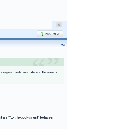
0
Nach oben
#3
zeuge ich trotzdem datei und filenamen in
t als "*.txt Textdokument" belassen