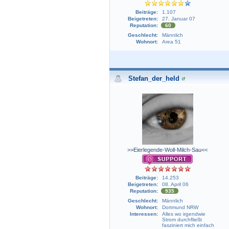
Beiträge:
1.107
Beigetreten:
27. Januar 07
Reputation:
60
Geschlecht:
Männlich
Wohnort:
Area 51
Stefan_der_held
>>Eierlegende-Woll-Milch-Sau<<
Beiträge:
14.253
Beigetreten:
08. April 06
Reputation:
935
Geschlecht:
Männlich
Wohnort:
Dortmund NRW
Interessen:
Alles wo irgendwie
Strom durchfließt
fasziniert mich einfach