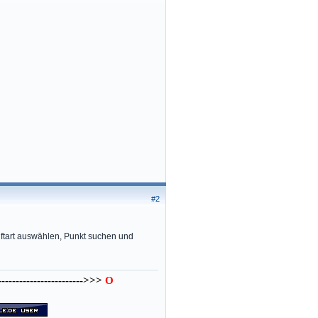
#2
ftart auswählen, Punkt suchen und
---------------------->>>
O