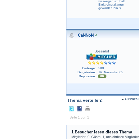
weswegen ich halt
Elektroinstallateur
geworden bin :)
CaNNoN
Spezialist
Beiträge:
500
Beigetreten:
16. November 05
Reputation:
86
←
Gleiches 
Thema verteilen:
Seite 1 von 1
1 Besucher lesen dieses Thema
Mitglieder: 0, Gäste: 1, unsichtbare Mitglieder