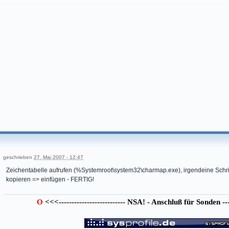
geschrieben
27. Mai 2007 - 12:47
Zeichentabelle aufrufen (%Systemroot\system32\charmap.exe), irgendeine Schri
kopieren => einfügen - FERTIG!
O
<<<-------------------------- NSA! - Anschluß für Sonden ----