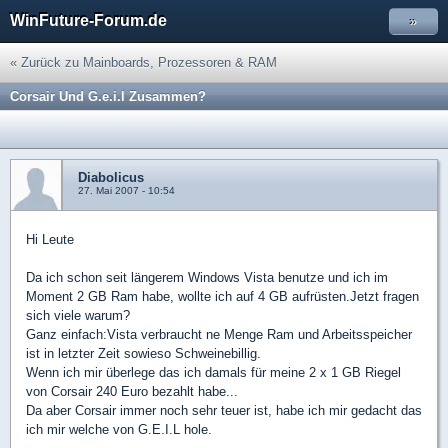
WinFuture-Forum.de
»
« Zurück zu Mainboards, Prozessoren & RAM
Corsair Und G.e.i.l Zusammen?
Diabolicus
27. Mai 2007 - 10:54
Hi Leute
Da ich schon seit längerem Windows Vista benutze und ich im
Moment 2 GB Ram habe, wollte ich auf 4 GB aufrüsten.Jetzt fragen
sich viele warum?
Ganz einfach:Vista verbraucht ne Menge Ram und Arbeitsspeicher
ist in letzter Zeit sowieso Schweinebillig.
Wenn ich mir überlege das ich damals für meine 2 x 1 GB Riegel
von Corsair 240 Euro bezahlt habe...
Da aber Corsair immer noch sehr teuer ist, habe ich mir gedacht das
ich mir welche von G.E.I.L hole.