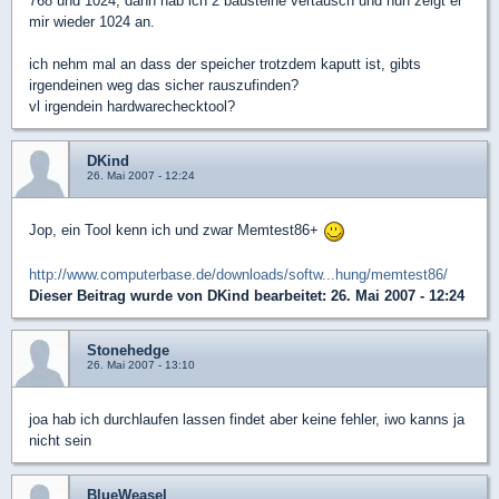
768 und 1024, dann hab ich 2 bausteine vertausch und nun zeigt er
mir wieder 1024 an.
ich nehm mal an dass der speicher trotzdem kaputt ist, gibts
irgendeinen weg das sicher rauszufinden?
vl irgendein hardwarechecktool?
DKind
26. Mai 2007 - 12:24
Jop, ein Tool kenn ich und zwar Memtest86+
http://www.computerbase.de/downloads/softw...hung/memtest86/
Dieser Beitrag wurde von
DKind
bearbeitet: 26. Mai 2007 - 12:24
Stonehedge
26. Mai 2007 - 13:10
joa hab ich durchlaufen lassen findet aber keine fehler, iwo kanns ja
nicht sein
BlueWeasel