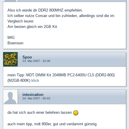
Also ich würde dir DDR2 800MHZ empfehlen.
Ich selber nutze Corsair und bin zufrieden, allerdings sind die im
Vergleich teurer.
Am besten gleich ein 2GB Kit.
MfG
Boernsen
Spoo
23. Mai 2007 - 22:30
mein Tipp: MDT DIMM Kit 2048MB PC2-6400U CL5 (DDR2-800)
(M2GB-800K)
klick
intoxication
24. Mai 2007 - 00:42
da hat sich auch einer belehren lassen
auch mein tipp, mdt 800er, gut und verdammt günstig.