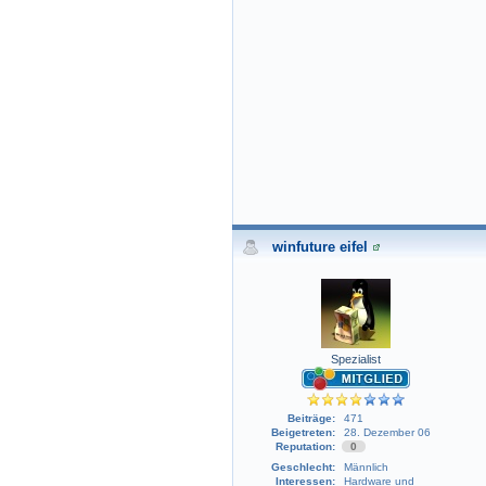
winfuture eifel
Spezialist
Beiträge:
471
Beigetreten:
28. Dezember 06
Reputation:
0
Geschlecht:
Männlich
Interessen:
Hardware und