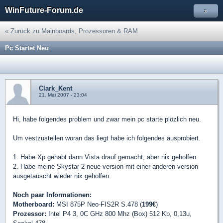
WinFuture-Forum.de
»
« Zurück zu Mainboards, Prozessoren & RAM
Pc Startet Neu
Clark_Kent
21. Mai 2007 - 23:04
Hi, habe folgendes problem und zwar mein pc starte plözlich neu.
Um vestzustellen woran das liegt habe ich folgendes ausprobiert.
1. Habe Xp gehabt dann Vista drauf gemacht, aber nix geholfen.
2. Habe meine Skystar 2 neue version mit einer anderen version
ausgetauscht wieder nix geholfen.
Noch paar Informationen:
Motherboard:
MSI 875P Neo-FIS2R S.478 (
199€
)
Prozessor:
Intel P4 3, 0C GHz 800 Mhz (Box) 512 Kb, 0,13u,