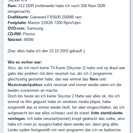
Sockel 478
Ram:
512 DDR (mitlerweile habe ich noch 256 Ram DDR
reingemacht)
Grafikkarte:
Gainward FX5600 256MB ram
Festplatte:
Maxtor 120GB 7200 Rpm/Upm
DVD-rom:
Samsung
CD-RW:
Plextor
Netzteil:
400W
(Das alles habe ich den 23.10.2003 gekauft.)
Wie es vorher war:
Also, als ich noch keine TV-Karte (Skystar 2) hatte und xp drauf war
gabs das problem mit dem neustart nur, als ich 2 programme
gleichzeitig gestartet habe, das war einmal das
Nero
und
Musicmatchjukbox
sofot neustart und immer wieder wenn ich die
beiden zusammen an mache.
Doch bis heute wo ich keine Skystar 2 Hatte war alles ok, bis ich
einmal ne film geguckt habe im windows media player, habe
eingestellt das er immer wieder läuft, bin aber eingeschlafen, als ich
aufgewacht bin war alles schwarz und da stand:
bitte startdiskette
reinlegen
. Ich habe neustart(restart) knopf gedrückt das selbe, also
habe ich mein pc ausgeschaltet dann wieder ein, dann ging alles.
Leider später festgestellt mit nem programm das ich ne badsector