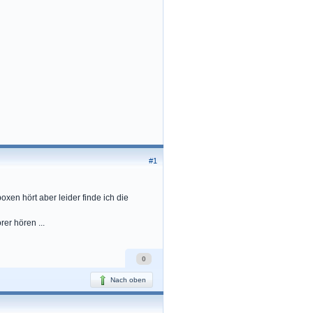
#1
en hört aber leider finde ich die
er hören ...
0
Nach oben