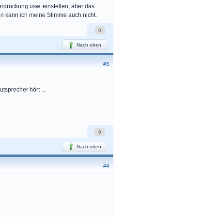
rdrückung usw. einstellen, aber das
en kann ich meine Stimme auch nicht.
0
Nach oben
#3
tsprecher hört ...
0
Nach oben
#4