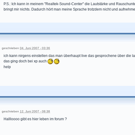
P.S.: Ich kann in meinem "Realtek-Sound-Center" die Lautstärke und Rauschunte
bringt mir nichts. Dadurch hört man meine Sprache trotzdem nicht und aufnehm
geschrieben
04. Juni 2007 - 03:36
ich kann nirgens einstellen das man überhaupt live das gesprochene über die lau
das ging doch bei xp auch
help
geschrieben
12. Juni 2007 - 08:38
Hallloooo gibt es hier leben im forum ?