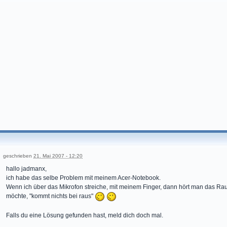
geschrieben
21. Mai 2007 - 12:20
hallo jadmanx,
ich habe das selbe Problem mit meinem Acer-Notebook.
Wenn ich über das Mikrofon streiche, mit meinem Finger, dann hört man das R
möchte, "kommt nichts bei raus"
Falls du eine Lösung gefunden hast, meld dich doch mal.