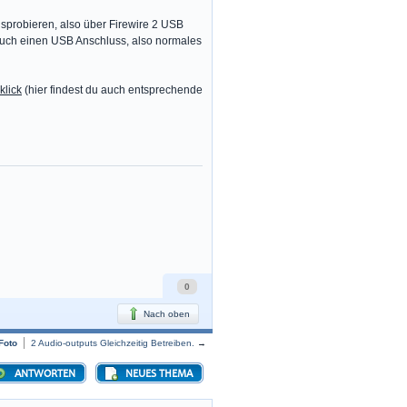
sprobieren, also über Firewire 2 USB
 auch einen USB Anschluss, also normales
klick
(hier findest du auch entsprechende
0
Nach oben
Foto
2 Audio-outputs Gleichzeitig Betreiben.
→
ANTWORTEN
NEUES THEMA