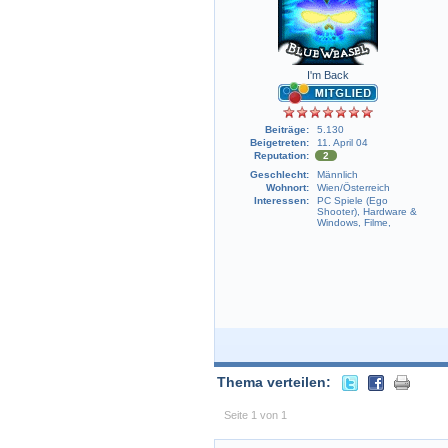
I'm Back
Beiträge:
5.130
Beigetreten:
11. April 04
Reputation:
2
Geschlecht:
Männlich
Wohnort:
Wien/Österreich
Interessen:
PC Spiele (Ego
Shooter), Hardware &
Windows, Filme,
Thema verteilen:
Seite 1 von 1