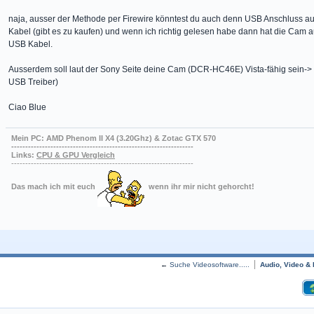
naja, ausser der Methode per Firewire könntest du auch denn USB Anschluss au
Kabel (gibt es zu kaufen) und wenn ich richtig gelesen habe dann hat die Cam
USB Kabel.
Ausserdem soll laut der Sony Seite deine Cam (DCR-HC46E) Vista-fähig sein->
USB Treiber)
Ciao Blue
Mein PC: AMD Phenom II X4 (3.20Ghz) & Zotac GTX 570
-----------------------------------------------------------------
Links:
CPU & GPU Vergleich
-----------------------------------------------------------------
Das mach ich mit euch
wenn ihr mir nicht gehorcht!
←
Suche Videosoftware.....
Audio, Video & 