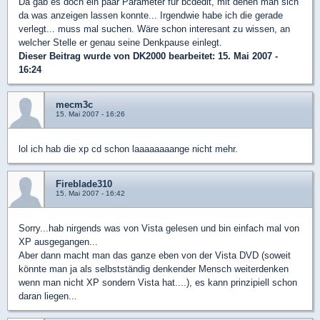
Da gab es doch ein paar Parameter für bcdedit, mit denen man sich
da was anzeigen lassen konnte... Irgendwie habe ich die gerade
verlegt... muss mal suchen. Wäre schon interesant zu wissen, an
welcher Stelle er genau seine Denkpause einlegt.
Dieser Beitrag wurde von
DK2000
bearbeitet: 15. Mai 2007 -
16:24
mecm3c
15. Mai 2007 - 16:26
lol ich hab die xp cd schon laaaaaaaange nicht mehr.
Fireblade310
15. Mai 2007 - 16:42
Sorry...hab nirgends was von Vista gelesen und bin einfach mal von
XP ausgegangen...
Aber dann macht man das ganze eben von der Vista DVD (soweit
könnte man ja als selbstständig denkender Mensch weiterdenken
wenn man nicht XP sondern Vista hat....), es kann prinzipiell schon
daran liegen...