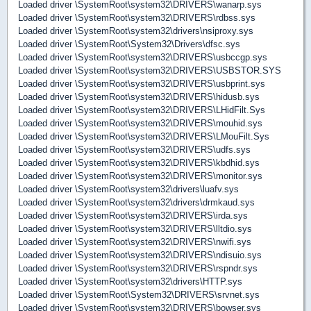
Loaded driver \SystemRoot\system32\DRIVERS\wanarp.sys
Loaded driver \SystemRoot\system32\DRIVERS\rdbss.sys
Loaded driver \SystemRoot\system32\drivers\nsiproxy.sys
Loaded driver \SystemRoot\System32\Drivers\dfsc.sys
Loaded driver \SystemRoot\system32\DRIVERS\usbccgp.sys
Loaded driver \SystemRoot\system32\DRIVERS\USBSTOR.SYS
Loaded driver \SystemRoot\system32\DRIVERS\usbprint.sys
Loaded driver \SystemRoot\system32\DRIVERS\hidusb.sys
Loaded driver \SystemRoot\system32\DRIVERS\LHidFilt.Sys
Loaded driver \SystemRoot\system32\DRIVERS\mouhid.sys
Loaded driver \SystemRoot\system32\DRIVERS\LMouFilt.Sys
Loaded driver \SystemRoot\system32\DRIVERS\udfs.sys
Loaded driver \SystemRoot\system32\DRIVERS\kbdhid.sys
Loaded driver \SystemRoot\system32\DRIVERS\monitor.sys
Loaded driver \SystemRoot\system32\drivers\luafv.sys
Loaded driver \SystemRoot\system32\drivers\drmkaud.sys
Loaded driver \SystemRoot\system32\DRIVERS\irda.sys
Loaded driver \SystemRoot\system32\DRIVERS\lltdio.sys
Loaded driver \SystemRoot\system32\DRIVERS\nwifi.sys
Loaded driver \SystemRoot\system32\DRIVERS\ndisuio.sys
Loaded driver \SystemRoot\system32\DRIVERS\rspndr.sys
Loaded driver \SystemRoot\system32\drivers\HTTP.sys
Loaded driver \SystemRoot\System32\DRIVERS\srvnet.sys
Loaded driver \SystemRoot\system32\DRIVERS\bowser.sys