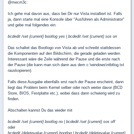
@mecm3c:
Ich gehe mal davon aus, dass bei Dir nur Vista installiert ist. Falls
ja, dann starte mal eine Konsole über "Ausführen als Administrator"
und gebe mal folgendes ein:
bcdedit /set {current} bootlog yes | bcdedit /set {current} sos on
Das schaltet das Bootlogo von Vista ab und schreibt stattdessen
die Komponenten auf den Bildschirm, die gerade geladen werden.
Interessant wäre die Zeile während der Pause und die erste nach
der Pause (die kann man sich dann aus dem c:\windows\ntbtlog.txt
rauskopieren).
Falls diese Ausgabe ebenfalls erst nach der Pause erscheint, dann
liegt das Problem beim Kernel selber oder noch weiter davor (BCD
Store, BIOS, Festplatte etc.), wobei dass dann schwierig wird zu
finden.
Abschalten kannst Du das wieder mit
bcdedit /set {current} bootlog no | bcdedit /set {current} sos off
oder
bcdedit /deletevalue {current} bootlog | bcdedit /deletevalue {current}