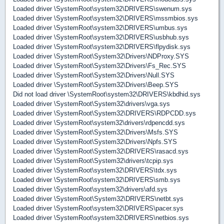
Loaded driver \SystemRoot\system32\DRIVERS\swenum.sys
Loaded driver \SystemRoot\system32\DRIVERS\mssmbios.sys
Loaded driver \SystemRoot\system32\DRIVERS\umbus.sys
Loaded driver \SystemRoot\system32\DRIVERS\usbhub.sys
Loaded driver \SystemRoot\system32\DRIVERS\flpydisk.sys
Loaded driver \SystemRoot\System32\Drivers\NDProxy.SYS
Loaded driver \SystemRoot\System32\Drivers\Fs_Rec.SYS
Loaded driver \SystemRoot\System32\Drivers\Null.SYS
Loaded driver \SystemRoot\System32\Drivers\Beep.SYS
Did not load driver \SystemRoot\system32\DRIVERS\kbdhid.sys
Loaded driver \SystemRoot\System32\drivers\vga.sys
Loaded driver \SystemRoot\System32\DRIVERS\RDPCDD.sys
Loaded driver \SystemRoot\system32\drivers\rdpencdd.sys
Loaded driver \SystemRoot\System32\Drivers\Msfs.SYS
Loaded driver \SystemRoot\System32\Drivers\Npfs.SYS
Loaded driver \SystemRoot\System32\DRIVERS\rasacd.sys
Loaded driver \SystemRoot\System32\drivers\tcpip.sys
Loaded driver \SystemRoot\system32\DRIVERS\tdx.sys
Loaded driver \SystemRoot\system32\DRIVERS\smb.sys
Loaded driver \SystemRoot\system32\drivers\afd.sys
Loaded driver \SystemRoot\System32\DRIVERS\netbt.sys
Loaded driver \SystemRoot\system32\DRIVERS\pacer.sys
Loaded driver \SystemRoot\system32\DRIVERS\netbios.sys