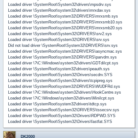
Loaded driver \SystemRoot\System32\drivers\mpsdrv.sys
Loaded driver \SystemRoot\system32\drivers\mrxdav.sys
Loaded driver \SystemRoot\system32\DRIVERS\mrxsmb.sys
Loaded driver \SystemRoot\system32\DRIVERS\mrxsmb10.sys
Loaded driver \SystemRoot\system32\DRIVERS\mrxsmb20.sys
Loaded driver \SystemRoot\System32\DRIVERS\srv2.sys
Loaded driver \SystemRoot\System32\DRIVERS\srv.sys
Did not load driver \SystemRoot\System32\DRIVERS\srv.sys
Loaded driver \SystemRoot\system32\DRIVERS\asyncmac.sys
Loaded driver \SystemRoot\system32\DRIVERS\parvdm.sys
Loaded driver \?\C:\Windows\system32\drivers\GDTdiIcpt.sys
Loaded driver \SystemRoot\system32\drivers\peauth.sys
Loaded driver \SystemRoot\System32\Drivers\secdrv.SYS
Loaded driver \SystemRoot\System32\drivers\tcpipreg.sys
Loaded driver \SystemRoot\system32\DRIVERS\WUDFRd.sys
Loaded driver \?\C:\Windows\system32\drivers\HookCentre.sys
Loaded driver \?\C:\Windows\system32\drivers\MiniIcpt.sys
Loaded driver \SystemRoot\system32\drivers\tdtcp.sys
Loaded driver \SystemRoot\System32\DRIVERS\tssecsrv.sys
Loaded driver \SystemRoot\System32\Drivers\RDPWD.SYS
Loaded driver \SystemRoot\System32\Drivers\fastfat.SYS
DK2000