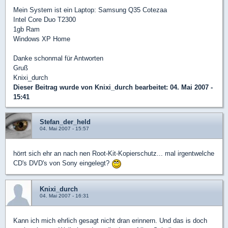
Mein System ist ein Laptop: Samsung Q35 Cotezaa
Intel Core Duo T2300
1gb Ram
Windows XP Home
Danke schonmal für Antworten
Gruß
Knixi_durch
Dieser Beitrag wurde von
Knixi_durch
bearbeitet: 04. Mai 2007 -
15:41
Stefan_der_held
04. Mai 2007 - 15:57
hörrt sich ehr an nach nen Root-Kit-Kopierschutz... mal irgentwelche
CD's DVD's von Sony eingelegt?
Knixi_durch
04. Mai 2007 - 16:31
Kann ich mich ehrlich gesagt nicht dran erinnern. Und das is doch